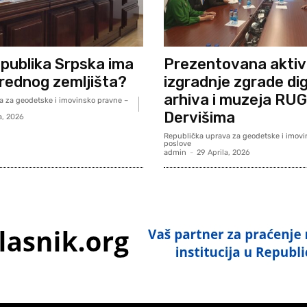
epublika Srpska ima
Prezentovana akti
vrednog zemljišta?
izgradnje zgrade di
arhiva i muzeja RU
a za geodetske i imovinsko pravne –
Dervišima
a, 2026
Republička uprava za geodetske i imovi
poslove
admin
-
29 Aprila, 2026