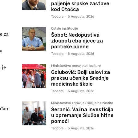
paljenje srpske zastave
kod Otočca
Teodora
-
5 Augusta, 2026
Ostale institucije
e za
Šobot: Nedopustiva
zloupotreba djece za
političke poene
da
Teodora
-
5 Augusta, 2026
Ministarstvo prosvjete i kulture
 je
Golubović: Bolji uslovi za
praksu učenika Srednje
medicinske škole
Teodora
-
5 Augusta, 2026
Ministarstvo zdravlja i socijalne zaštite
rđan
Šeranić: Važna investicija
u opremanje Službe hitne
pomoći
Teodora
-
5 Augusta, 2026