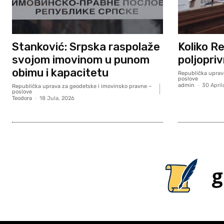
Stanković: Srpska raspolaže
Koliko R
svojom imovinom u punom
poljopri
obimu i kapacitetu
Republička uprav
poslove
admin
-
30 April
Republička uprava za geodetske i imovinsko pravne –
poslove
Teodora
-
18 Jula, 2026