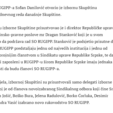
GIPP-a Srđan Danilović otvorio je izbornu Skupštinu
dnevnog reda današnje Skupštine.
 izborne Skupštine prisustvovao je i direktor Republičke uprav
insko-pravne poslove mr Dragan Stanković koji je u svom
o da podržava rad SO RUGIPP. Stanković je podsjetio prisutne 
RUGIPP predstaljaju jednu od najvećih institucija i jednu od
jbrojnijim članstvom u Sindikatu uprave Republike Srpske, te da
i zaposleni u RUGIPP-u širom Republike Srpske imaju jednaka
sti da budu članovi SO RUGIPP-a.
ela, izbornoj Skupštini su prisustvovali samo delegati izborne
oj je od članova novoizabranog Sindikalnog odbora koji čine S
 Jošić, Boško Bura, Jelena Radulović, Borko Ćorluka, Desimir
andra Vasić izabrano novo rukovodstvo SO RUGIPP.