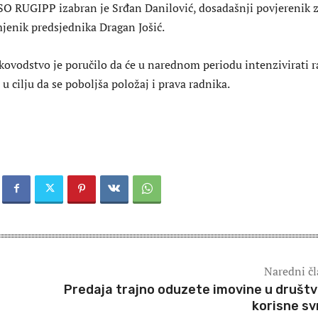
SO RUGIPP izabran je Srđan Danilović, dosadašnji povjerenik 
enik predsjednika Dragan Jošić.
ovodstvo je poručilo da će u narednom periodu intenzivirati r
 cilju da se poboljša položaj i prava radnika.
Naredni č
Predaja trajno oduzete imovine u društ
korisne sv