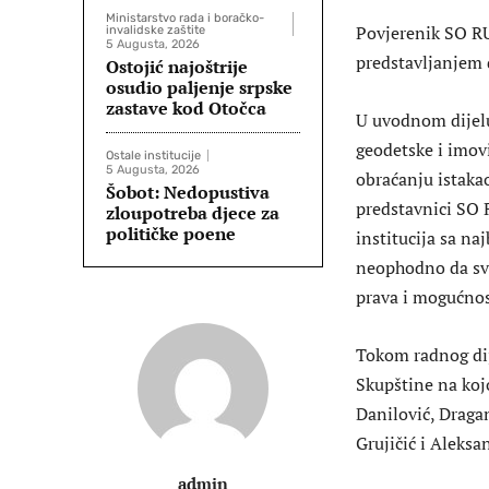
Ministarstvo rada i boračko-
Povjerenik SO RU
invalidske zaštite
5 Augusta, 2026
predstavljanjem 
Ostojić najoštrije
osudio paljenje srpske
zastave kod Otočca
U uvodnom dijelu
geodetske i imov
Ostale institucije
5 Augusta, 2026
obraćanju istaka
Šobot: Nedopustiva
predstavnici SO 
zloupotreba djece za
političke poene
institucija sa na
neophodno da sv
prava i mogućno
Tokom radnog dij
Skupštine na koj
Danilović, Dragan
Grujičić i Aleks
admin