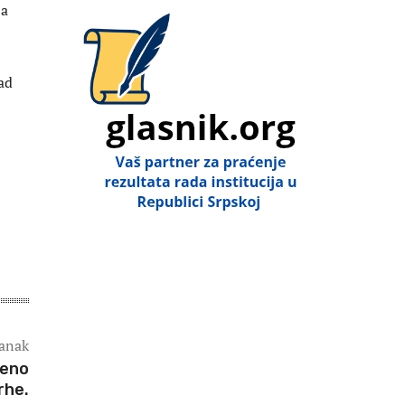
za
ad
lanak
veno
rhe.