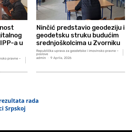
vnost
Ninčić predstavio geodeziju i
gitalnog
geodetsku struku budućim
GIPP-a u
srednjoškolcima u Zvorniku
Republička uprava za geodetske i imovinsko pravne –
poslove
admin
-
9 Aprila, 2026
nsko pravne –