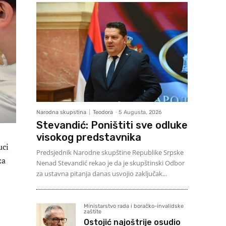
Narodna skupstina
Teodora
-
5 Augusta, 2026
Stevandić: Poništiti sve odluke
visokog predstavnika
uci
Predsjednik Narodne skupštine Republike Srpske
za
Nenad Stevandić rekao je da je skupštinski Odbor
za ustavna pitanja danas usvojio zaključak...
Ministarstvo rada i boračko-invalidske
zaštite
Ostojić najoštrije osudio