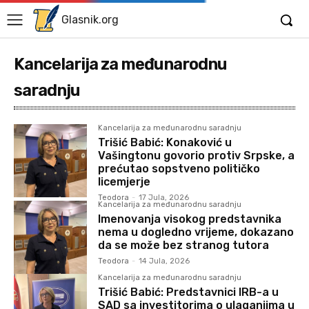
Glasnik.org
Kancelarija za međunarodnu
saradnju
Kancelarija za međunarodnu saradnju
Trišić Babić: Konaković u
Vašingtonu govorio protiv Srpske, a
prećutao sopstveno političko
licemjerje
Teodora
-
17 Jula, 2026
Kancelarija za međunarodnu saradnju
Imenovanja visokog predstavnika
nema u dogledno vrijeme, dokazano
da se može bez stranog tutora
Teodora
-
14 Jula, 2026
Kancelarija za međunarodnu saradnju
Trišić Babić: Predstavnici IRB-a u
SAD sa investitorima o ulaganjima u