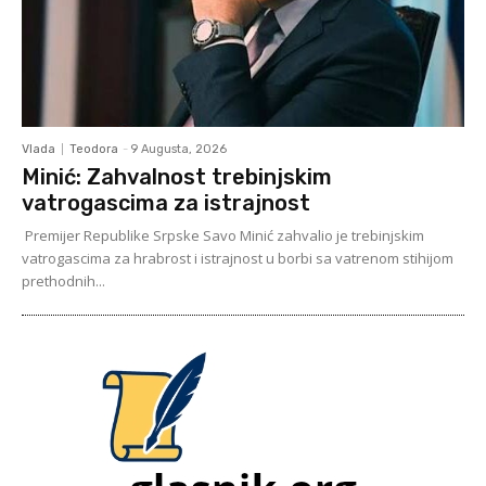
Vlada
Teodora
-
9 Augusta, 2026
Minić: Zahvalnost trebinjskim
vatrogascima za istrajnost
Premijer Republike Srpske Savo Minić zahvalio je trebinjskim
vatrogascima za hrabrost i istrajnost u borbi sa vatrenom stihijom
prethodnih...