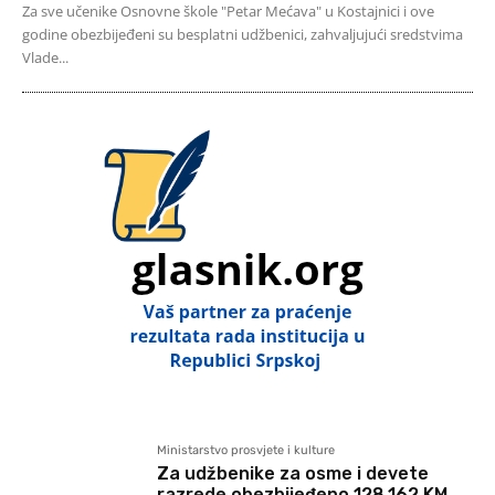
Za sve učenike Osnovne škole "Petar Mećava" u Kostajnici i ove
godine obezbijeđeni su besplatni udžbenici, zahvaljujući sredstvima
Vlade...
Ministarstvo prosvjete i kulture
Za udžbenike za osme i devete
razrede obezbijeđeno 128.162 KM