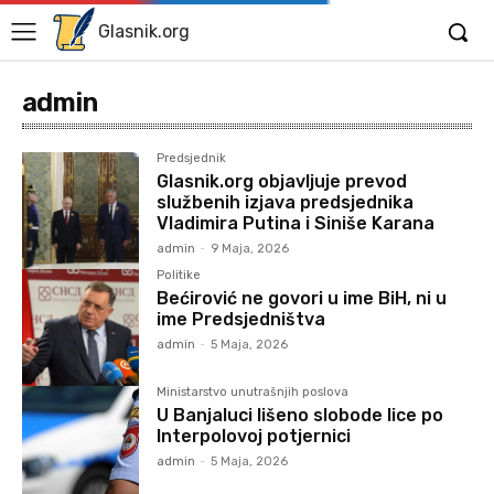
Glasnik.org
admin
Predsjednik
Glasnik.org objavljuje prevod
službenih izjava predsjednika
Vladimira Putina i Siniše Karana
admin
-
9 Maja, 2026
Politike
Bećirović ne govori u ime BiH, ni u
ime Predsjedništva
admin
-
5 Maja, 2026
Ministarstvo unutrašnjih poslova
U Banjaluci lišeno slobode lice po
Interpolovoj potjernici
admin
-
5 Maja, 2026