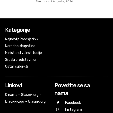
Teodora
-
7 Augusta, 2026
Kategorije
Najnovije
Predsjednik
Narodna skupstina
Ministarstva
Institucije
Srpski predstavnici
Ostali subjekti
Linkovi
Povežite se sa
nama
O nama – Glasnik.org –
Гласник.орг – Glasnik org
Facebook
Instagram