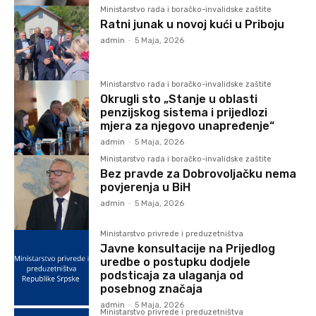
Ministarstvo rada i boračko-invalidske zaštite
Ratni junak u novoj kući u Priboju
admin
-
5 Maja, 2026
Ministarstvo rada i boračko-invalidske zaštite
Okrugli sto „Stanje u oblasti
penzijskog sistema i prijedlozi
mjera za njegovo unapređenje“
admin
-
5 Maja, 2026
Ministarstvo rada i boračko-invalidske zaštite
Bez pravde za Dobrovoljačku nema
povjerenja u BiH
admin
-
5 Maja, 2026
Ministarstvo privrede i preduzetništva
Javne konsultacije na Prijedlog
uredbe o postupku dodjele
podsticaja za ulaganja od
posebnog značaja
admin
-
5 Maja, 2026
Ministarstvo privrede i preduzetništva