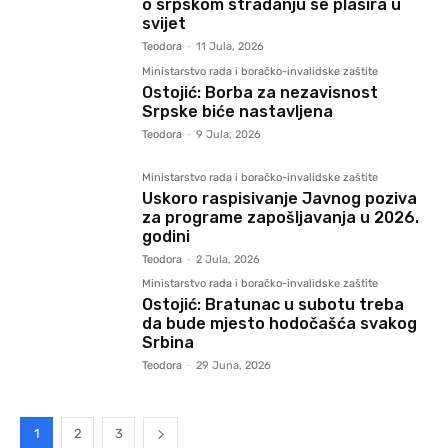
o srpskom stradanju se plasira u
svijet
Teodora
-
11 Jula, 2026
Ministarstvo rada i boračko-invalidske zaštite
Ostojić: Borba za nezavisnost
Srpske biće nastavljena
Teodora
-
9 Jula, 2026
Ministarstvo rada i boračko-invalidske zaštite
Uskoro raspisivanje Javnog poziva
za programe zapošljavanja u 2026.
godini
Teodora
-
2 Jula, 2026
Ministarstvo rada i boračko-invalidske zaštite
Ostojić: Bratunac u subotu treba
da bude mjesto hodočašća svakog
Srbina
Teodora
-
29 Juna, 2026
1
2
3