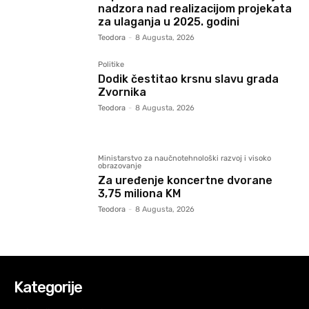
nadzora nad realizacijom projekata
za ulaganja u 2025. godini
Teodora
-
8 Augusta, 2026
Politike
Dodik čestitao krsnu slavu grada
Zvornika
Teodora
-
8 Augusta, 2026
Ministarstvo za naučnotehnološki razvoj i visoko
obrazovanje
Za uređenje koncertne dvorane
3,75 miliona KM
Teodora
-
8 Augusta, 2026
Kategorije