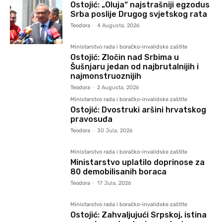
Ostojić: „Oluja“ najstrašniji egzodus
Srba poslije Drugog svjetskog rata
Teodora
-
4 Augusta, 2026
Ministarstvo rada i boračko-invalidske zaštite
Ostojić: Zločin nad Srbima u
Šušnjaru jedan od najbrutalnijih i
najmonstruoznijih
Teodora
-
2 Augusta, 2026
Ministarstvo rada i boračko-invalidske zaštite
Ostojić: Dvostruki aršini hrvatskog
pravosuđa
Teodora
-
30 Jula, 2026
Ministarstvo rada i boračko-invalidske zaštite
Ministarstvo uplatilo doprinose za
80 demobilisanih boraca
Teodora
-
17 Jula, 2026
Ministarstvo rada i boračko-invalidske zaštite
Ostojić: Zahvaljujući Srpskoj, istina