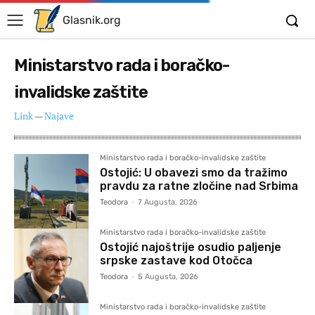
Glasnik.org
Ministarstvo rada i boračko-
invalidske zaštite
Link
—
Najave
Ministarstvo rada i boračko-invalidske zaštite
Ostojić: U obavezi smo da tražimo
pravdu za ratne zločine nad Srbima
Teodora
-
7 Augusta, 2026
Ministarstvo rada i boračko-invalidske zaštite
Ostojić najoštrije osudio paljenje
srpske zastave kod Otočca
Teodora
-
5 Augusta, 2026
Ministarstvo rada i boračko-invalidske zaštite