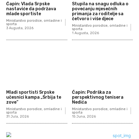
Ćapin: Vlada Srpske
Stupila na snagu odluka o
nastaviće da podržava
povećanju mjesečnih
mlade sportiste
primanja za roditelje sa
četvoro i više djece
Ministarstvo porodice, omladine i
sporta
Ministarstvo porodice, omladine i
3 Augusta, 2026
sporta
1 Augusta, 2026
Mladi sportisti Srpske
Ćapin: Podrška za
učesnici kampa „Srbija te
perspektivnog tenisera
zove“
Nedića
Ministarstvo porodice, omladine i
Ministarstvo porodice, omladine i
sporta
sporta
31 Jula, 2026
15 Juna, 2026