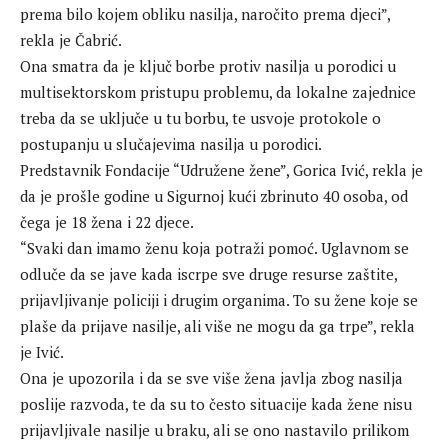
prema bilo kojem obliku nasilja, naročito prema djeci”,
rekla je Čabrić.
Ona smatra da je ključ borbe protiv nasilja u porodici u
multisektorskom pristupu problemu, da lokalne zajednice
treba da se uključe u tu borbu, te usvoje protokole o
postupanju u slučajevima nasilja u porodici.
Predstavnik Fondacije “Udružene žene”, Gorica Ivić, rekla je
da je prošle godine u Sigurnoj kući zbrinuto 40 osoba, od
čega je 18 žena i 22 djece.
“Svaki dan imamo ženu koja potraži pomoć. Uglavnom se
odluče da se jave kada iscrpe sve druge resurse zaštite,
prijavljivanje policiji i drugim organima. To su žene koje se
plaše da prijave nasilje, ali više ne mogu da ga trpe”, rekla
je Ivić.
Ona je upozorila i da se sve više žena javlja zbog nasilja
poslije razvoda, te da su to često situacije kada žene nisu
prijavljivale nasilje u braku, ali se ono nastavilo prilikom