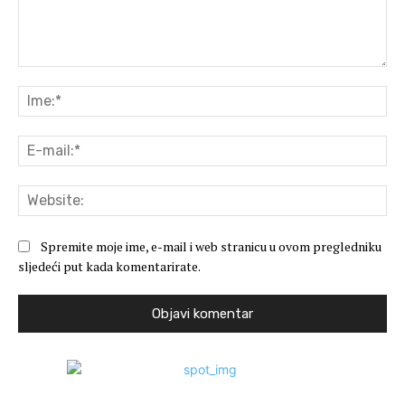
Komentar:
Ime
E-
mai
Web
Spremite moje ime, e-mail i web stranicu u ovom pregledniku
sljedeći put kada komentarirate.