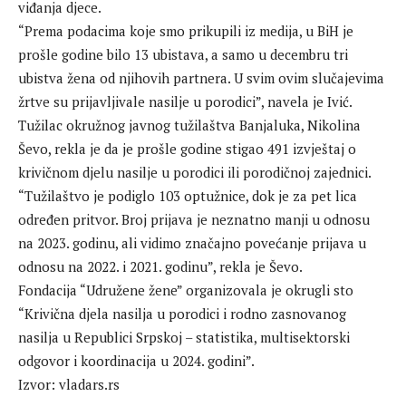
viđanja djece.
“Prema podacima koje smo prikupili iz medija, u BiH je
prošle godine bilo 13 ubistava, a samo u decembru tri
ubistva žena od njihovih partnera. U svim ovim slučajevima
žrtve su prijavljivale nasilje u porodici”, navela je Ivić.
Tužilac okružnog javnog tužilaštva Banjaluka, Nikolina
Ševo, rekla je da je prošle godine stigao 491 izvještaj o
krivičnom djelu nasilje u porodici ili porodičnoj zajednici.
“Tužilaštvo je podiglo 103 optužnice, dok je za pet lica
određen pritvor. Broj prijava je neznatno manji u odnosu
na 2023. godinu, ali vidimo značajno povećanje prijava u
odnosu na 2022. i 2021. godinu”, rekla je Ševo.
Fondacija “Udružene žene” organizovala je okrugli sto
“Krivična djela nasilja u porodici i rodno zasnovanog
nasilja u Republici Srpskoj – statistika, multisektorski
odgovor i koordinacija u 2024. godini”.
Izvor: vladars.rs