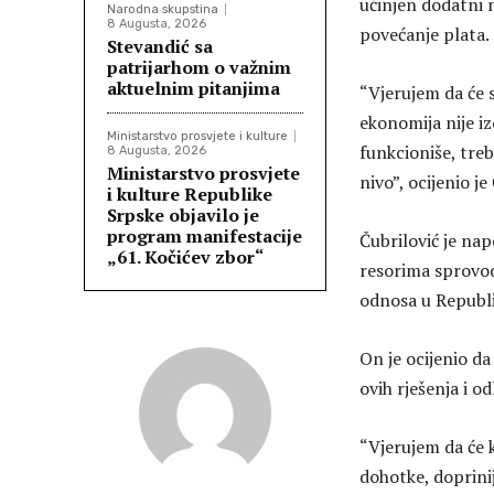
učinjen dodatni n
Narodna skupstina
8 Augusta, 2026
povećanje plata.
Stevandić sa
patrijarhom o važnim
aktuelnim pitanjima
“Vjerujem da će 
ekonomija nije i
Ministarstvo prosvjete i kulture
funkcioniše, treb
8 Augusta, 2026
Ministarstvo prosvjete
nivo”, ocijenio je
i kulture Republike
Srpske objavilo je
program manifestacije
Čubrilović je na
„61. Kočićev zbor“
resorima sprovode
odnosa u Republic
On je ocijenio da 
ovih rješenja i od
“Vjerujem da će k
dohotke, doprinij