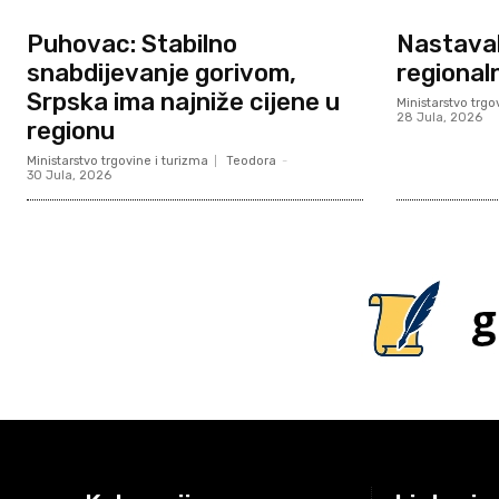
Puhovac: Stabilno
Nastavak
snabdijevanje gorivom,
regional
Srpska ima najniže cijene u
Ministarstvo trgo
28 Jula, 2026
regionu
Ministarstvo trgovine i turizma
Teodora
-
30 Jula, 2026