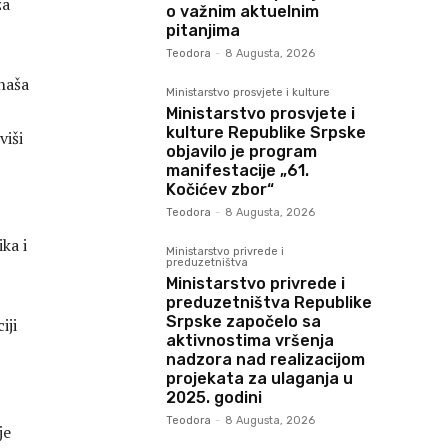
za
o važnim aktuelnim
pitanjima
Teodora
-
8 Augusta, 2026
naša
Ministarstvo prosvjete i kulture
Ministarstvo prosvjete i
kulture Republike Srpske
viši
objavilo je program
manifestacije „61.
Kočićev zbor“
Teodora
-
8 Augusta, 2026
ka i
Ministarstvo privrede i
preduzetništva
Ministarstvo privrede i
preduzetništva Republike
Srpske započelo sa
iji
aktivnostima vršenja
nadzora nad realizacijom
projekata za ulaganja u
2025. godini
Teodora
-
8 Augusta, 2026
je