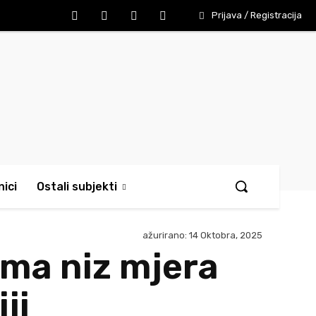
Prijava / Registracija
ici
Ostali subjekti
ažurirano:
14 Oktobra, 2025
ima niz mjera
ji