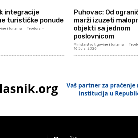
 integracije
Puhovac: Od ograni
ne turističke ponude
marži izuzeti malop
objekti sa jednom
vine i turizma
Teodora
-
poslovnicom
Ministarstvo trgovine i turizma
Teod
16 Jula, 2026