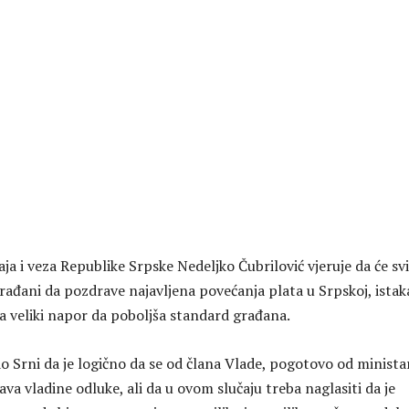
aja i veza Republike Srpske Nedeljko Čubrilović vjeruje da će svi
ađani da pozdrave najavljena povećanja plata u Srpskoj, istak
la veliki napor da poboljša standard građana.
ao Srni da je logično da se od člana Vlade, pogotovo od minista
va vladine odluke, ali da u ovom slučaju treba naglasiti da je