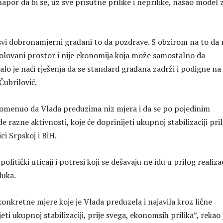
apor da bi se, uz sve prisutne prilike i neprilike, našao model 
svi dobronamjerni građani to da pozdrave. S obzirom na to da 
zolovani prostor i nije ekonomija koja može samostalno da
alo je naći rješenja da se standard građana zadrži i podigne na 
 Čubrilović.
pomenuo da Vlada preduzima niz mjera i da se po pojedinim
 razne aktivnosti, koje će doprinijeti ukupnoj stabilizaciji prili
i Srpskoj i BiH.
politički uticaji i potresi koji se dešavaju ne idu u prilog realizac
luka.
onkretne mjere koje je Vlada preduzela i najavila kroz lične
eti ukupnoj stabilizaciji, prije svega, ekonomsih prilika”, rekao 