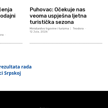
čenja
Puhovac: Očekuje nas
rodajni
veoma uspješna ljetna
turistička sezona
Ministarstvo trgovine i turizma
Teodora
-
12 Jula, 2026
ora
-