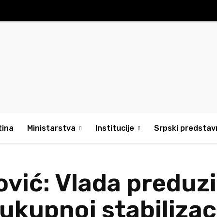
tina
Ministarstva
Institucije
Srpski predstavn
ović: Vlada preduz
ukupnoj stabilizaci