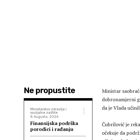
Ne propustite
​Ministar saobrać
dobronamjerni gr
da je Vlada učini
Ministarstvo zdravlja i
socijalne zaštite
8 Augusta, 2026
Finansijska podrška
Čubrilović je rek
porodici i rađanju
očekuje da podrža