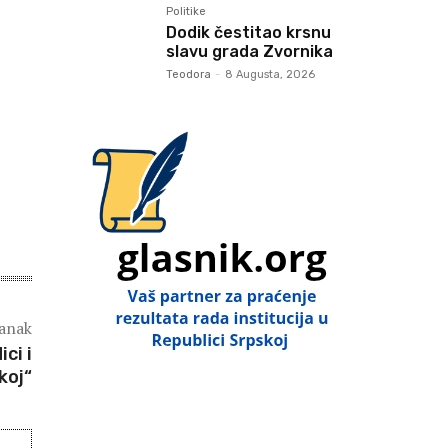
Politike
Dodik čestitao krsnu
slavu grada Zvornika
Teodora
-
8 Augusta, 2026
lanak
ci i
koj“