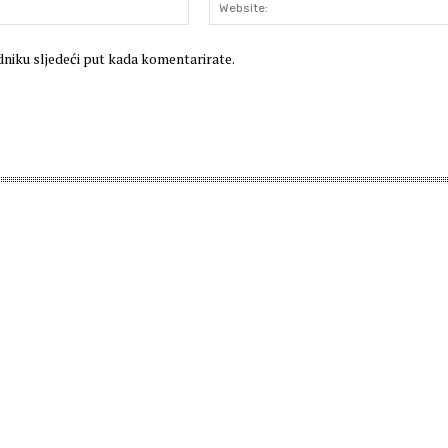
E-
mail:*
dniku sljedeći put kada komentarirate.