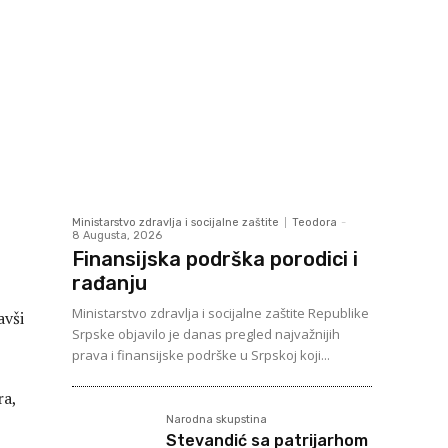
Ministarstvo zdravlja i socijalne zaštite
Teodora
-
8 Augusta, 2026
Finansijska podrška porodici i
rađanju
Ministarstvo zdravlja i socijalne zaštite Republike
avši
Srpske objavilo je danas pregled najvažnijih
prava i finansijske podrške u Srpskoj koji...
ra,
Narodna skupstina
Stevandić sa patrijarhom