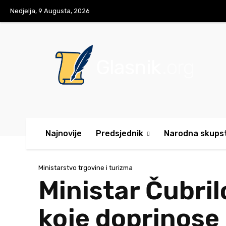
Nedjelja, 9 Augusta, 2026
Glasnik
.org
Najnovije
Predsjednik
Narodna skups
Ministarstvo trgovine i turizma
Ministar Čubril
koje doprinose 