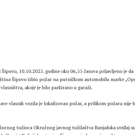
ci Šipovo, 10.10.2025. godine oko 06,55 časova prijavljeno je da 
pština Šipovo izbio požar na putničkom automobilu marke „Op
lasništva, akoje je bilo parkirano u garaži.
e vlasnik vozila je lokalizovao požar, a prilikom požara nije b
.
žurnog tužioca Okružnog javnog tužilaštva Banjaluka uviđaj s