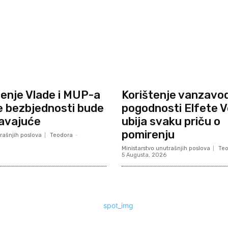
jenje Vlade i MUP-a
Korištenje vanzavo
e bezbjednosti bude
pogodnosti Elfete V
avajuće
ubija svaku priču o
pomirenju
rašnjih poslova
Teodora
-
Ministarstvo unutrašnjih poslova
Te
5 Augusta, 2026