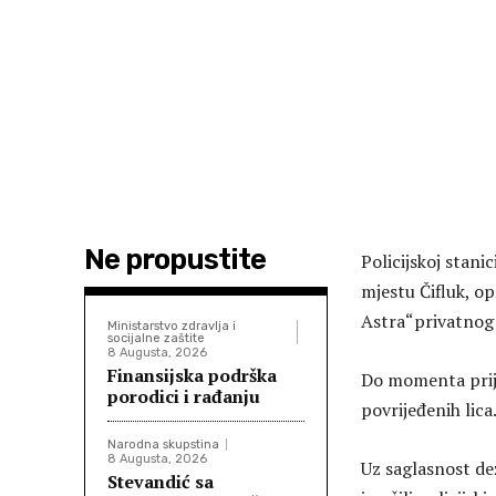
Ne propustite
Policijskoj stani
mjestu Čifluk, o
Astra“privatnog v
Ministarstvo zdravlja i
socijalne zaštite
8 Augusta, 2026
Finansijska podrška
Do momenta prijav
porodici i rađanju
povrijeđenih lica
Narodna skupstina
8 Augusta, 2026
Uz saglasnost de
Stevandić sa