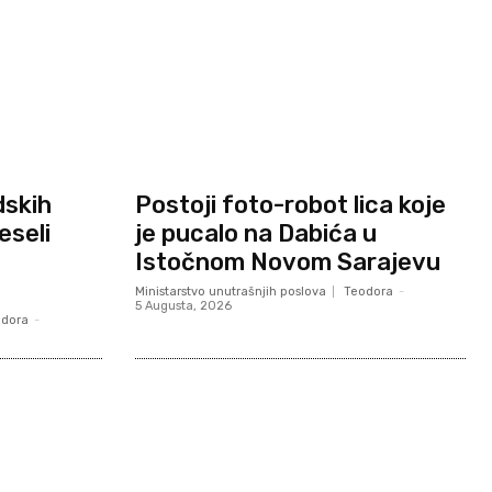
dskih
Postoji foto-robot lica koje
eseli
je pucalo na Dabića u
Istočnom Novom Sarajevu
Ministarstvo unutrašnjih poslova
Teodora
-
5 Augusta, 2026
odora
-