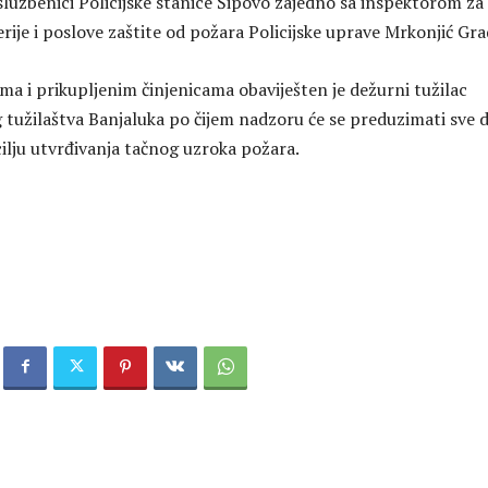
ki službenici Policijske stanice Šipovo zajedno sa inspektorom za
ije i poslove zaštite od požara Policijske uprave Mrkonjić Gra
ma i prikupljenim činjenicama obaviješten je dežurni tužilac
tužilaštva Banjaluka po čijem nadzoru će se preduzimati sve d
cilju utvrđivanja tačnog uzroka požara.