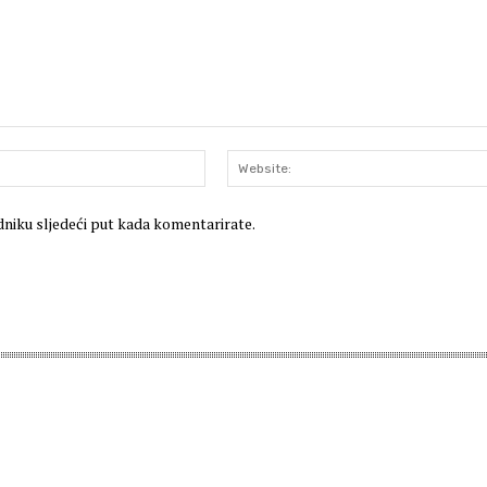
E-
mail:*
dniku sljedeći put kada komentarirate.