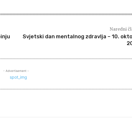
Naredni č
inju
Svjetski dan mentalnog zdravlja – 10. okt
2
- Advertisement -