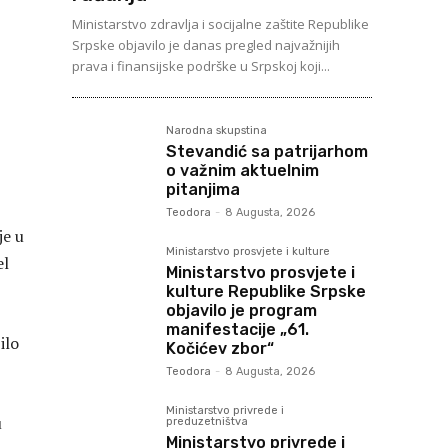
Ministarstvo zdravlja i socijalne zaštite Republike
Srpske objavilo je danas pregled najvažnijih
prava i finansijske podrške u Srpskoj koji...
Narodna skupstina
Stevandić sa patrijarhom
o važnim aktuelnim
pitanjima
Teodora
-
8 Augusta, 2026
je u
Ministarstvo prosvjete i kulture
el
Ministarstvo prosvjete i
kulture Republike Srpske
objavilo je program
manifestacije „61.
ilo
Kočićev zbor“
Teodora
-
8 Augusta, 2026
Ministarstvo privrede i
u
preduzetništva
Ministarstvo privrede i