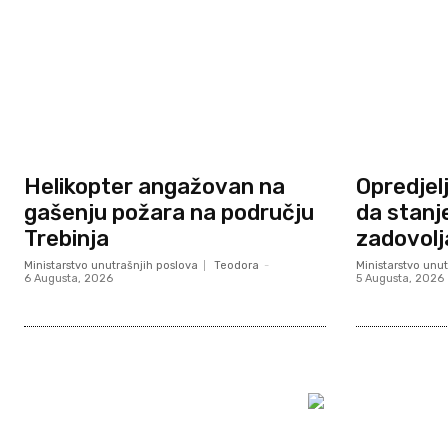
Helikopter angažovan na
Opredjel
gašenju požara na području
da stanj
Trebinja
zadovolj
Ministarstvo unutrašnjih poslova
Teodora
-
Ministarstvo unut
6 Augusta, 2026
5 Augusta, 2026