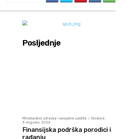
Posljednje
Ministarstvo zdravlja i socijalne zaštite
Teodora
-
8 Augusta, 2026
Finansijska podrška porodici i
rađanju