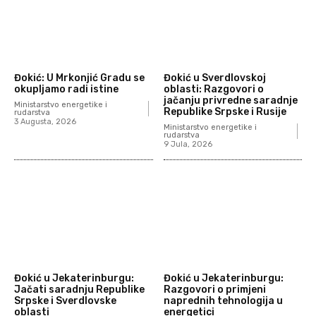
Đokić: U Mrkonjić Gradu se
Đokić u Sverdlovskoj
okupljamo radi istine
oblasti: Razgovori o
jačanju privredne saradnje
Ministarstvo energetike i
Republike Srpske i Rusije
rudarstva
3 Augusta, 2026
Ministarstvo energetike i
rudarstva
9 Jula, 2026
Đokić u Jekaterinburgu:
Đokić u Jekaterinburgu:
Jačati saradnju Republike
Razgovori o primjeni
Srpske i Sverdlovske
naprednih tehnologija u
oblasti
energetici