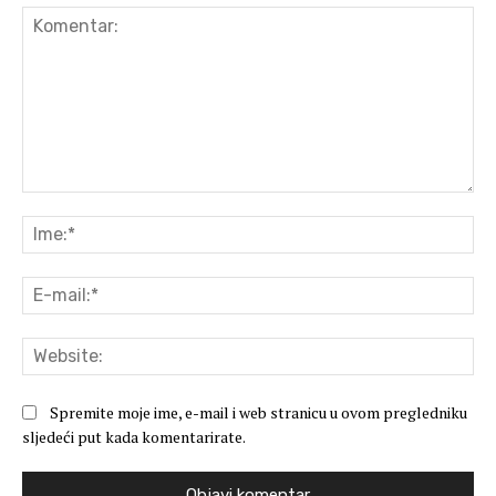
Komentar:
Ime
E-
mai
Web
Spremite moje ime, e-mail i web stranicu u ovom pregledniku
sljedeći put kada komentarirate.