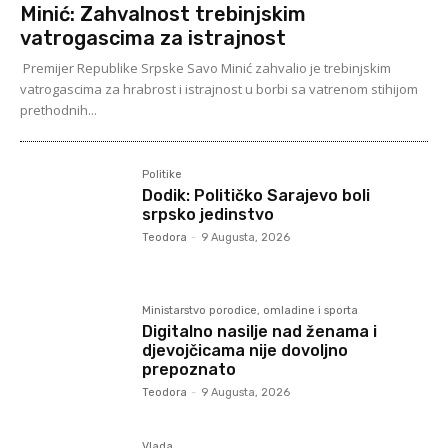
Minić: Zahvalnost trebinjskim
vatrogascima za istrajnost
Premijer Republike Srpske Savo Minić zahvalio je trebinjskim
vatrogascima za hrabrost i istrajnost u borbi sa vatrenom stihijom
prethodnih...
Politike
Dodik: Političko Sarajevo boli
srpsko jedinstvo
Teodora
-
9 Augusta, 2026
Ministarstvo porodice, omladine i sporta
Digitalno nasilje nad ženama i
djevojčicama nije dovoljno
prepoznato
Teodora
-
9 Augusta, 2026
Vlada