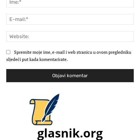
E-
mai
Web
Spremite moje ime, e-mail i web stranicu u ovom pregledniku
sljedeći put kada komentarirate.