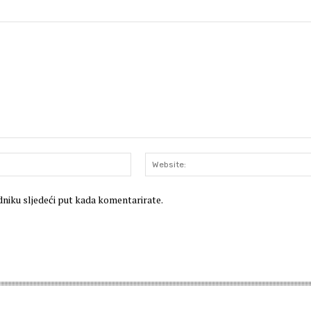
E-
mail:*
dniku sljedeći put kada komentarirate.