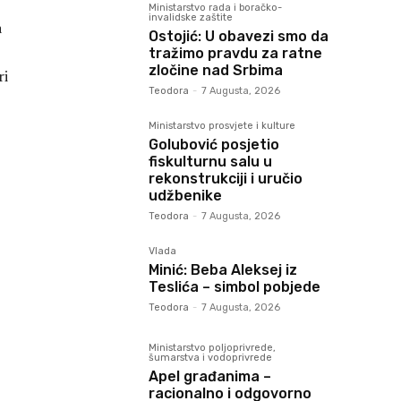
Ministarstvo rada i boračko-
invalidske zaštite
a
Ostojić: U obavezi smo da
tražimo pravdu za ratne
zločine nad Srbima
ri
Teodora
-
7 Augusta, 2026
Ministarstvo prosvjete i kulture
Golubović posjetio
fiskulturnu salu u
rekonstrukciji i uručio
udžbenike
Teodora
-
7 Augusta, 2026
Vlada
Minić: Beba Aleksej iz
Teslića – simbol pobjede
Teodora
-
7 Augusta, 2026
Ministarstvo poljoprivrede,
šumarstva i vodoprivrede
Apel građanima –
racionalno i odgovorno