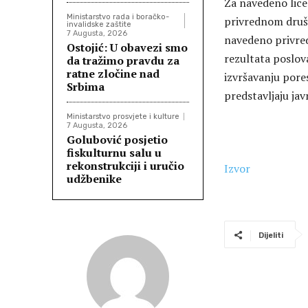
Za navedeno lice
Ministarstvo rada i boračko-
privrednom društv
invalidske zaštite
7 Augusta, 2026
navedeno privredn
Ostojić: U obavezi smo
rezultata poslov
da tražimo pravdu za
ratne zločine nad
izvršavanju pores
Srbima
predstavljaju ja
Ministarstvo prosvjete i kulture
7 Augusta, 2026
Golubović posjetio
fiskulturnu salu u
rekonstrukciji i uručio
Izvor
udžbenike
Dijeliti