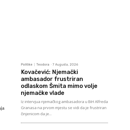
Politike
Teodora
-
7 Augusta, 2026
Kovačević: Njemački
ambasador frustriran
odlaskom Šmita mimo volje
njemačke vlade
Iz intervjua njemačkog ambasadora u BiH Alfreda
nja
Granasa na prvom mjestu se vidi da je frustriran
činjenicom da je...