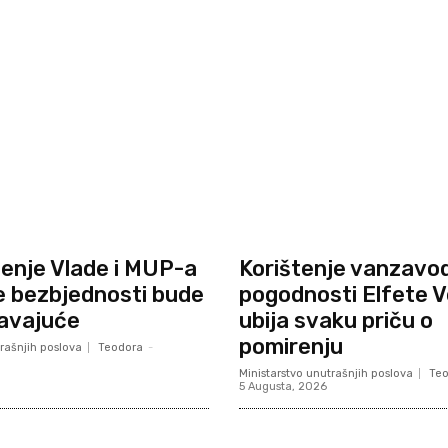
jenje Vlade i MUP-a
Korištenje vanzavo
e bezbjednosti bude
pogodnosti Elfete V
avajuće
ubija svaku priču o
pomirenju
rašnjih poslova
Teodora
-
Ministarstvo unutrašnjih poslova
Te
5 Augusta, 2026