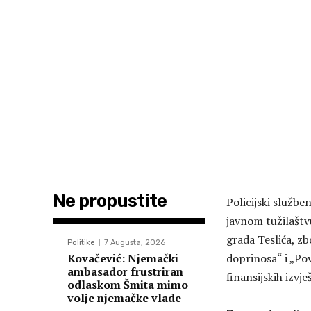
Ne propustite
Policijski služb
javnom tužilaštvu
grada Teslića, zb
Politike
7 Augusta, 2026
Kovačević: Njemački
doprinosa“ i „Pov
ambasador frustriran
finansijskih izvje
odlaskom Šmita mimo
volje njemačke vlade