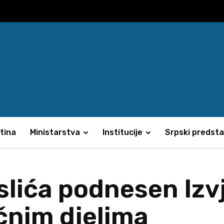
tina
Ministarstva
Institucije
Srpski predsta
eslića podnesen Izv
čnim djelima