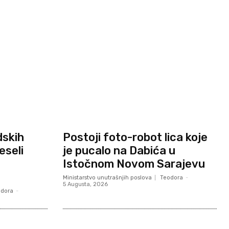
dskih
Postoji foto-robot lica koje
eseli
je pucalo na Dabića u
Istočnom Novom Sarajevu
Ministarstvo unutrašnjih poslova
Teodora
-
5 Augusta, 2026
odora
-