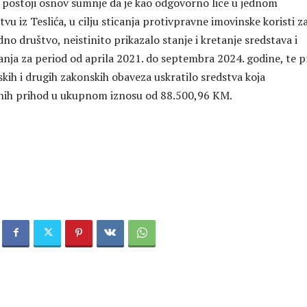
 postoji osnov sumnje da je kao odgovorno lice u jednom
u iz Teslića, u cilju sticanja protivpravne imovinske koristi z
o društvo, neistinito prikazalo stanje i kretanje sredstava i
anja za period od aprila 2021. do septembra 2024. godine, te p
kih i drugih zakonskih obaveza uskratilo sredstva koja
vnih prihod u ukupnom iznosu od 88.500,96 KM.