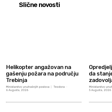
Slične novosti
Helikopter angažovan na
Opredjel
gašenju požara na području
da stanj
Trebinja
zadovolj
Ministarstvo unutrašnjih poslova
Teodora
-
Ministarstvo unut
6 Augusta, 2026
5 Augusta, 2026