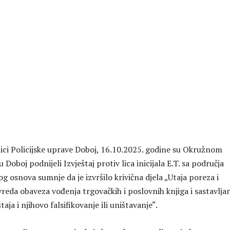
enici Policijske uprave Doboj, 16.10.2025. godine su Okružnom
 Doboj podnijeli Izvještaj protiv lica inicijala E.T. sa područja
og osnova sumnje da je izvršilo krivična djela „Utaja poreza i
reda obaveza vođenja trgovačkih i poslovnih knjiga i sastavlja
štaja i njihovo falsifikovanje ili uništavanje“.