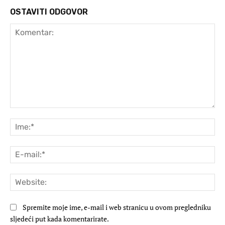
OSTAVITI ODGOVOR
Komentar:
Ime
E-
mai
Web
Spremite moje ime, e-mail i web stranicu u ovom pregledniku
sljedeći put kada komentarirate.