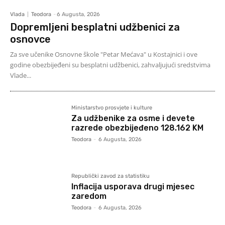
Vlada
Teodora
-
6 Augusta, 2026
Dopremljeni besplatni udžbenici za
osnovce
Za sve učenike Osnovne škole "Petar Mećava" u Kostajnici i ove
godine obezbijeđeni su besplatni udžbenici, zahvaljujući sredstvima
Vlade...
Ministarstvo prosvjete i kulture
Za udžbenike za osme i devete
razrede obezbijeđeno 128.162 KM
Teodora
-
6 Augusta, 2026
Republički zavod za statistiku
Inflacija usporava drugi mjesec
zaredom
Teodora
-
6 Augusta, 2026