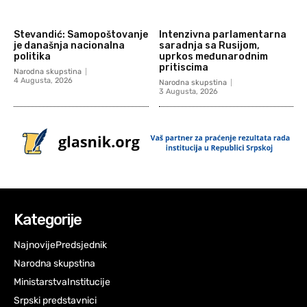
Stevandić: Samopoštovanje
Intenzivna parlamentarna
je današnja nacionalna
saradnja sa Rusijom,
politika
uprkos međunarodnim
pritiscima
Narodna skupstina
4 Augusta, 2026
Narodna skupstina
3 Augusta, 2026
Kategorije
Najnovije
Predsjednik
Narodna skupstina
Ministarstva
Institucije
Srpski predstavnici