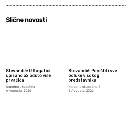
Slične novosti
Stevandić: U Rogatici
Stevandić: Poništiti sve
upisano 52 odsto više
odluke visokog
prvačića
predstavnika
Narodna skupstina
Narodna skupstina
6 Augusta, 2026
5 Augusta, 2026