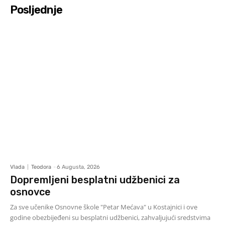
Posljednje
Vlada
Teodora
-
6 Augusta, 2026
Dopremljeni besplatni udžbenici za
osnovce
Za sve učenike Osnovne škole "Petar Mećava" u Kostajnici i ove
godine obezbijeđeni su besplatni udžbenici, zahvaljujući sredstvima