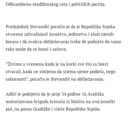
Odbrambeno-otadžbinskog rata i političkih partija.
Predsjednik Stevandić poručio je da je Republika Srpska
stvorena zahvaljujući junaštvu, jedinstvu i slozi njenih
boraca i da ovakva obilježavanja treba da podsjete da samo
tako može da se brani i sačuva.
“Živimo u vremenu kada je na kocki sve što su borci
stvarali, kada ne smijemo da sijemo sjeme podjela, nego
sabornosti”, poručio je Stevandić na obilježavanju.
Adžić je podsjetio da je prije 34 godine 16. krajiška
motorizovana brigada krenula iz Mašića na svoj junački
put, na ponos Gradiške i cijele Republike Srpske.