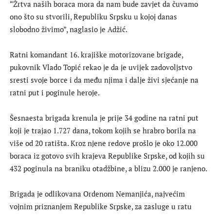
“Žrtva naših boraca mora da nam bude zavjet da čuvamo
ono što su stvorili, Republiku Srpsku u kojoj danas
slobodno živimo”, naglasio je Adžić.
Ratni komandant 16. krajiške motorizovane brigade,
pukovnik Vlado Topić rekao je da je uvijek zadovoljstvo
sresti svoje borce i da među njima i dalje živi sjećanje na
ratni put i poginule heroje.
Šesnaesta brigada krenula je prije 34 godine na ratni put
koji je trajao 1.727 dana, tokom kojih se hrabro borila na
više od 20 ratišta. Kroz njene redove prošlo je oko 12.000
boraca iz gotovo svih krajeva Republike Srpske, od kojih su
432 poginula na braniku otadžbine, a blizu 2.000 je ranjeno.
Brigada je odlikovana Ordenom Nemanjića, najvećim
vojnim priznanjem Republike Srpske, za zasluge u ratu