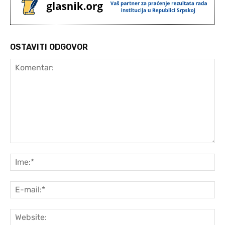
OSTAVITI ODGOVOR
Komentar:
Ime
E-
mai
Web