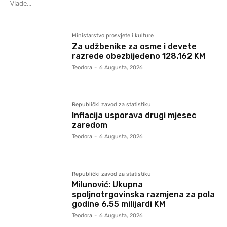
Vlade...
Ministarstvo prosvjete i kulture
Za udžbenike za osme i devete
razrede obezbijeđeno 128.162 KM
Teodora
-
6 Augusta, 2026
Republički zavod za statistiku
Inflacija usporava drugi mjesec
zaredom
Teodora
-
6 Augusta, 2026
Republički zavod za statistiku
Milunović: Ukupna
spoljnotrgovinska razmjena za pola
godine 6,55 milijardi KM
Teodora
-
6 Augusta, 2026