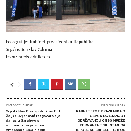
Fotografije: Kabinet predsjednika Republike
Srpske/Borislav Zdrinja
Izvor: predsjednikrs.rs
Prethodni članak
Naredni članak
Srpski član Predsjedništva BiH
RADNI TEKST PRAVILNIKA O
Željka Cvijanović razgovarala je
USPOSTAVLJANJU I
danas u Sarajevu s
ODRŽAVANJU GNSS MREŽE
otpravnikom poslova
PERMANENTNIH STANICA
Ambasade Sjedinjenih
REPUBLIKE SRPSKE – SRPOS