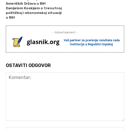
Američkih Država u BiH
Danijelom Кoskijem o trenutnoj
političkoj i ekonomskoj situaciji
u BiH
- Advertisement -
OSTAVITI ODGOVOR
Komentar:
Ime