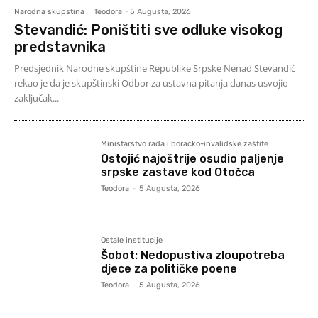
Narodna skupstina
Teodora
-
5 Augusta, 2026
Stevandić: Poništiti sve odluke visokog
predstavnika
Predsjednik Narodne skupštine Republike Srpske Nenad Stevandić
rekao je da je skupštinski Odbor za ustavna pitanja danas usvojio
zaključak...
Ministarstvo rada i boračko-invalidske zaštite
Ostojić najoštrije osudio paljenje
srpske zastave kod Otočca
Teodora
-
5 Augusta, 2026
Ostale institucije
Šobot: Nedopustiva zloupotreba
djece za političke poene
Teodora
-
5 Augusta, 2026