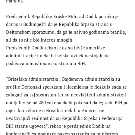
manjina.
Predsjednik Republike Srpske Milorad Dodik poručio je
danas u Budimpešti da je Republika Srpska strana u
Dejtonskom sporazumu, da ga je naivno godinama branila,
ali da to nije bio interes mnogih.
Predsjednik Dodik rekao je da su bivše američke
administracije i neke briselske uvijek nastojale da
podržavaju muslimansku stranu u BiH.
“Briselska administarcija i Bajdenova administarcija su
srušile Dejtonski sporazum i licemjerna je floskula sada se
zalagati za taj sporazum, jer su neovlašteni administratori
donijeli više od 280 zakona da bi pokušali da izgrade BiH po
mjeri kancelarije u Briselu i nekih u Americi ne
uvažavajući realnost da su Republika Srpska i Federacija
BiH strane ugovora”, rekao je predsjednik Dodik na
konferenciji za novinare nakon sastanka sa ministrom