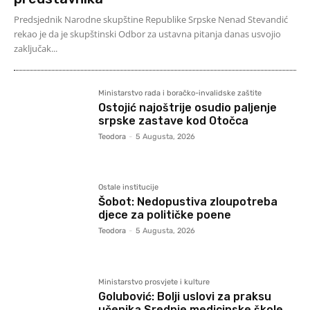
Predsjednik Narodne skupštine Republike Srpske Nenad Stevandić
rekao je da je skupštinski Odbor za ustavna pitanja danas usvojio
zaključak...
Ministarstvo rada i boračko-invalidske zaštite
Ostojić najoštrije osudio paljenje
srpske zastave kod Otočca
Teodora
-
5 Augusta, 2026
Ostale institucije
Šobot: Nedopustiva zloupotreba
djece za političke poene
Teodora
-
5 Augusta, 2026
Ministarstvo prosvjete i kulture
Golubović: Bolji uslovi za praksu
učenika Srednje medicinske škole