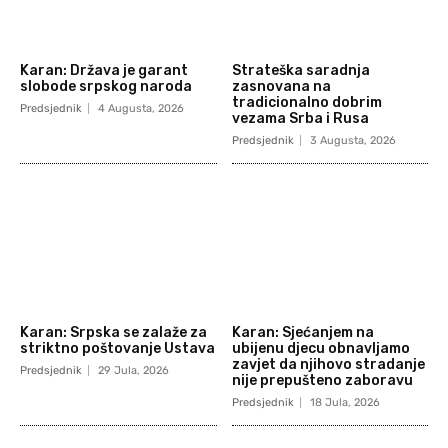
Karan: Država je garant
Strateška saradnja
slobode srpskog naroda
zasnovana na
tradicionalno dobrim
Predsjednik
4 Augusta, 2026
vezama Srba i Rusa
Predsjednik
3 Augusta, 2026
Karan: Srpska se zalaže za
Karan: Sjećanjem na
striktno poštovanje Ustava
ubijenu djecu obnavljamo
zavjet da njihovo stradanje
Predsjednik
29 Jula, 2026
nije prepušteno zaboravu
Predsjednik
18 Jula, 2026