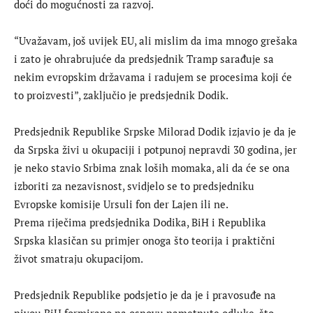
doći do mogućnosti za razvoj.
“Uvažavam, još uvijek EU, ali mislim da ima mnogo grešaka
i zato je ohrabrujuće da predsjednik Tramp sarađuje sa
nekim evropskim državama i radujem se procesima koji će
to proizvesti”, zaključio je predsjednik Dodik.
Predsjednik Republike Srpske Milorad Dodik izjavio je da je
da Srpska živi u okupaciji i potpunoj nepravdi 30 godina, jer
je neko stavio Srbima znak loših momaka, ali da će se ona
izboriti za nezavisnost, svid‌jelo se to predsjedniku
Evropske komisije Ursuli fon der Lajen ili ne.
Prema riječima predsjednika Dodika, BiH i Republika
Srpska klasičan su primjer onoga što teorija i praktični
život smatraju okupacijom.
Predsjednik Republike podsjetio je da je i pravosuđe na
nivou BiH formirano na osnovu nametnute odluke, što