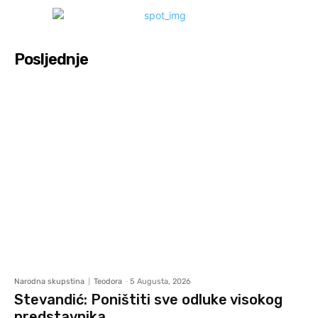
Posljednje
Narodna skupstina
Teodora
-
5 Augusta, 2026
Stevandić: Poništiti sve odluke visokog
predstavnika