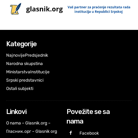
Kategorije
Najnovije
Predsjednik
Narodna skupstina
Ministarstva
Institucije
Srpski predstavnici
Ostali subjekti
Linkovi
Povežite se sa
nama
O nama – Glasnik.org –
Гласник.орг – Glasnik org
Facebook