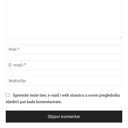
Komentar:
Ime
E-
mai
Web
Spremite moje ime, e-mail i web stranicu u ovom pregledniku
sljedeći put kada komentarirate.