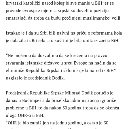
hrvatski katolički narod kojeg je sve manje u BiH jer se
provode evrospke mjere, a srpski su doveli u poziciju
smatrajući da treba da budu potčinjeni muslimanskoj volji.
Istakao je i da su Srbi bili naivni na priču o reformama koja
je dolazila iz Brisela, a u suštini je bila unitarzizacija BiH.
“Ne možemo da dozvolimo da se krećemo na pravcu
stvaranja islamske državve u srcu Evrope na način da se
eliminiše Republika Srpska i skloni srpski narod iz BiH”,
naglasio je predsjednik Dodik.
Predsjednik Republike Srpske Milorad Dodik poručio je
danas u Budimpešti da briselska administracija ignoriše
probleme u BiH, te da nakon 30 godina treba da se okonča
uloga OHR-a u BiH.
“OHR je bio zamišljen na jednu godinu, a ostao je 30