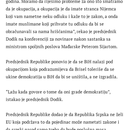
godina. Moramo da riješimo probleme za ono što smatramo
da je okupacija, a okupacija je da imate stranca Nijemca
koji vam nametne neku odluku i kaže to je zakon, a onda
imate muslimane koji prihvate tu odluku da bi se
obračunavali sa nama hrišćanima”, rekao je predsjednik
Dodik na konferenciji za novinare nakon sastanka sa
ministrom spoljnih poslova Mađarske Peterom Sijartom.
Predsjednik Republike ponovio je da se BiH nalazi pod
okupacijom koja podrazumijeva da Brisel toleriše da se
ukine demokratija u BiH da bi se uništila, a ne izgradila.
“Lažu kada govore o tome da oni grade demokratiju”,
istakao je predsjednik Dodik.
Predsjednik Republike dodao je da Republika Srpska ne želi
EU koja podržava to da pojedinac može nametati zakone i
da srpski narod samo treba da bude poslušna masa.