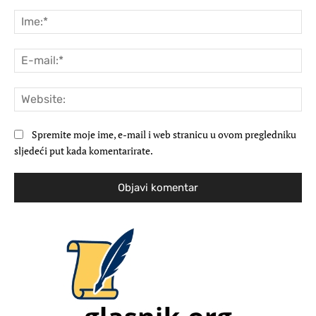
Komentar:
Ime
E-
mai
Web
Spremite moje ime, e-mail i web stranicu u ovom pregledniku
sljedeći put kada komentarirate.