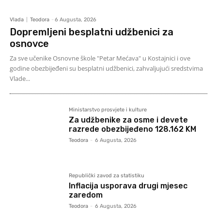
Vlada
Teodora
-
6 Augusta, 2026
Dopremljeni besplatni udžbenici za
osnovce
Za sve učenike Osnovne škole "Petar Mećava" u Kostajnici i ove
godine obezbijeđeni su besplatni udžbenici, zahvaljujući sredstvima
Vlade...
Ministarstvo prosvjete i kulture
Za udžbenike za osme i devete
razrede obezbijeđeno 128.162 KM
Teodora
-
6 Augusta, 2026
Republički zavod za statistiku
Inflacija usporava drugi mjesec
zaredom
Teodora
-
6 Augusta, 2026