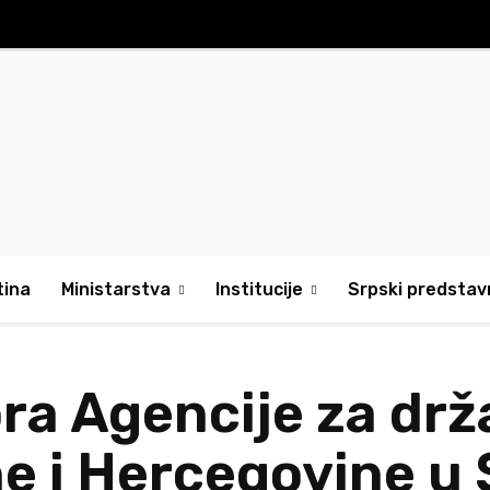
tina
Ministarstva
Institucije
Srpski predstavn
ora Agencije za dr
 i Hercegovine u 