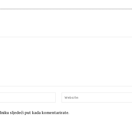
E-
mail:*
dniku sljedeći put kada komentarirate.