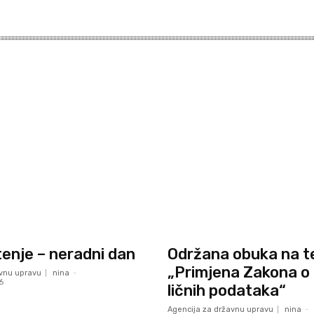
enje – neradni dan
Održana obuka na 
„Primjena Zakona o 
avnu upravu
nina
-
6
ličnih podataka“
Agencija za državnu upravu
nina
-