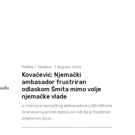
Politike
Teodora
-
7 Augusta, 2026
Kovačević: Njemački
ambasador frustriran
sadu
odlaskom Šmita mimo volje
njemačke vlade
Iz intervjua njemačkog ambasadora u BiH Alfreda
Granasa na prvom mjestu se vidi da je frustriran
činjenicom da je...