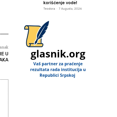
korišćenje vode!
Teodora
-
7 Augusta, 2026
lanak
RE U
RAKA