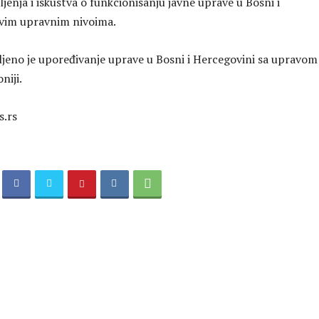
jenja i iskustva o funkcionisanju javne uprave u Bosni i
svim upravnim nivoima.
ljeno je upoređivanje uprave u Bosni i Hercegovini sa upravom
niji.
s.rs