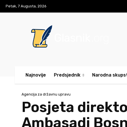
Petak, 7 Augusta, 2026
Glasnik
.org
Najnovije
Predsjednik
Narodna skups
Agencija za državnu upravu
Posjeta direkt
Ambasadi Bosne