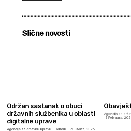
Slične novosti
Održan sastanak o obuci
Obavješt
državnih službenika u oblasti
Agencija za drž
13 Februara, 202
digitalne uprave
Agencija za državnu upravu
admin
-
30 Marta, 2026