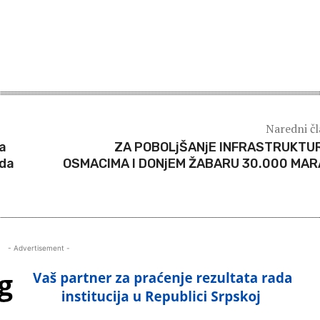
Naredni č
za
ZA POBOLjŠANjE INFRASTRUKTU
ada
OSMACIMA I DONjEM ŽABARU 30.000 MA
- Advertisement -