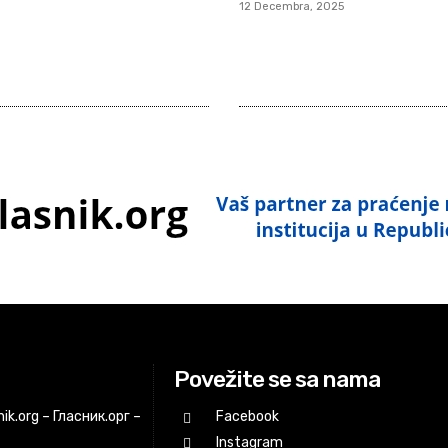
12 Decembra, 2025
Povežite se sa nama
ik.org – Гласник.орг –
Facebook
Instagram