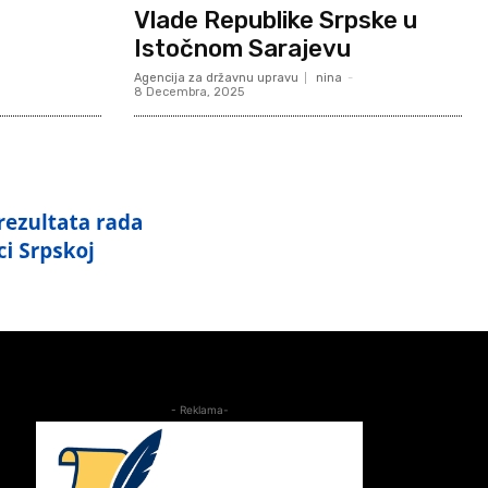
Vlade Republike Srpske u
Istočnom Sarajevu
Agencija za državnu upravu
nina
-
8 Decembra, 2025
- Reklama-