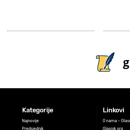
Kategorije
Linkovi
Najnovije
O nama – Glasn
Predsjednik
Glasnik org