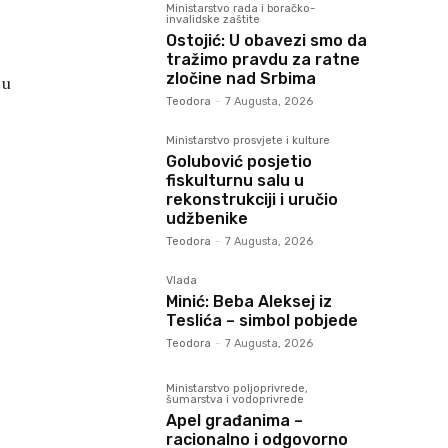
Ministarstvo rada i boračko-
invalidske zaštite
Ostojić: U obavezi smo da
tražimo pravdu za ratne
zločine nad Srbima
 u
Teodora
-
7 Augusta, 2026
Ministarstvo prosvjete i kulture
Golubović posjetio
fiskulturnu salu u
rekonstrukciji i uručio
udžbenike
Teodora
-
7 Augusta, 2026
Vlada
Minić: Beba Aleksej iz
Teslića – simbol pobjede
Teodora
-
7 Augusta, 2026
Ministarstvo poljoprivrede,
šumarstva i vodoprivrede
Apel građanima –
racionalno i odgovorno