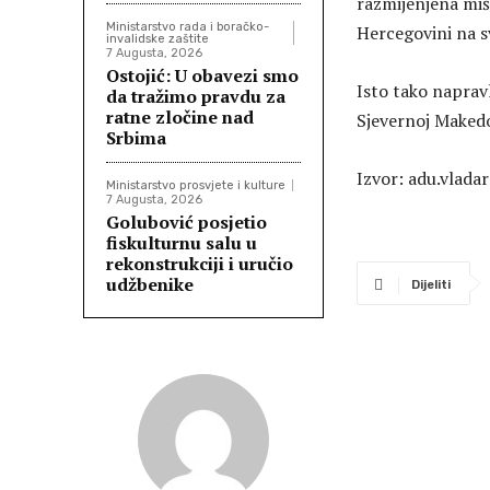
razmijenjena mišl
Ministarstvo rada i boračko-
Hercegovini na 
invalidske zaštite
7 Augusta, 2026
Ostojić: U obavezi smo
Isto tako naprav
da tražimo pravdu za
ratne zločine nad
Sjevernoj Makedo
Srbima
Izvor: adu.vladar
Ministarstvo prosvjete i kulture
7 Augusta, 2026
Golubović posjetio
fiskulturnu salu u
rekonstrukciji i uručio
udžbenike
Dijeliti