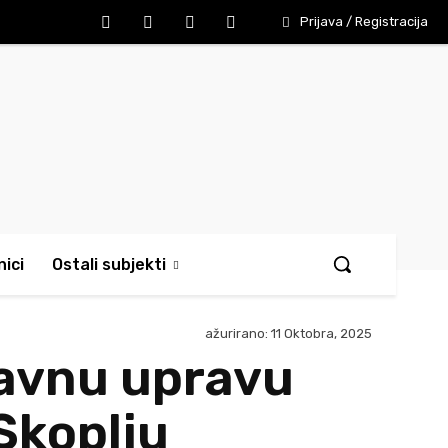
Prijava / Registracija
ici
Ostali subjekti
ažurirano:
11 Oktobra, 2025
žavnu upravu
Skoplju