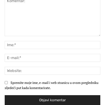
Komentar:
Ime
E-
mai
Web
Spremite moje ime, e-mail i web stranicu u ovom pregledniku
sljedeći put kada komentarirate.