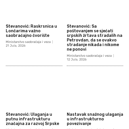
Stevanović: Raskrsnica u
Stevanović: Sa
Lončarima važno
poštovanjem se sjećati
saobraćajno čvorište
srpskih žrtava stradalih na
Petrovdan, da se ovakvo
Ministarstvo saobraćaja i veza
stradanje nikada i nikome
21 Jula, 2026
ne ponovi
Ministarstvo saobraćaja i veza
12 Jula, 2026
Stevanović: Ulaganja u
Nastavak snažnog ulaganja
putnu infrastrukturu
u infrastrukturno
značajna za razvoj Srpske
povezivanje