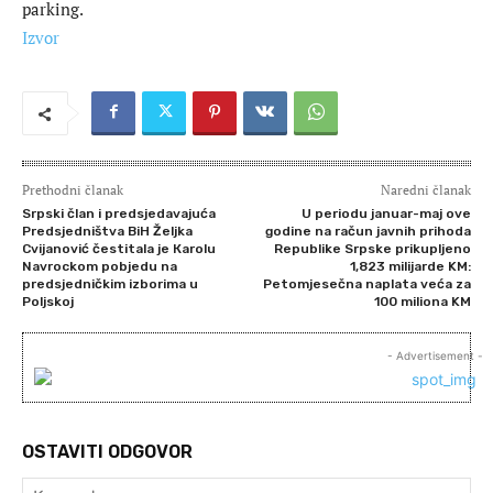
parking.
Izvor
Prethodni članak
Naredni članak
Srpski član i predsjedavajuća
U periodu januar-maj ove
Predsjedništva BiH Željka
godine na račun javnih prihoda
Cvijanović čestitala je Кarolu
Republike Srpske prikupljeno
Navrockom pobjedu na
1,823 milijarde KM:
predsjedničkim izborima u
Petomjesečna naplata veća za
Poljskoj
100 miliona KM
- Advertisement -
OSTAVITI ODGOVOR