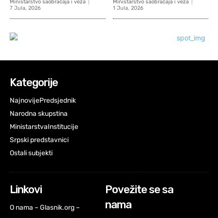
Ministarstvo saobraćaja i veza
Ministarstvo saobraćaja i veza
7 Jula, 2026
1 Jula, 2026
Kategorije
Najnovije
Predsjednik
Narodna skupstina
Ministarstva
Institucije
Srpski predstavnici
Ostali subjekti
Linkovi
Povežite se sa
nama
O nama – Glasnik.org –