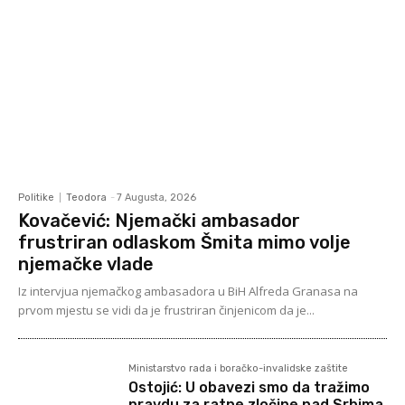
Politike
Teodora
-
7 Augusta, 2026
Kovačević: Njemački ambasador
frustriran odlaskom Šmita mimo volje
njemačke vlade
Iz intervjua njemačkog ambasadora u BiH Alfreda Granasa na
prvom mjestu se vidi da je frustriran činjenicom da je...
Ministarstvo rada i boračko-invalidske zaštite
Ostojić: U obavezi smo da tražimo
pravdu za ratne zločine nad Srbima