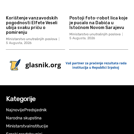
Korištenje vanzavodskih
Postoji foto-robot lica koje
pogodnosti Elfete Veseli
je pucalo na Dabića u
ubija svaku priču o
Istočnom Novom Sarajevu
pomirenju
Ministarstvo unutrašnjih poslova
5 Augusta, 2026
Ministarstvo unutrašnjih poslova
5 Augusta, 2026
Kategorije
Najnovije
Predsjednik
Narodna skupstina
Ministarstva
Institucije