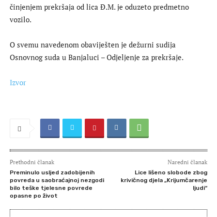
činjenjem prekršaja od lica Đ.M. je oduzeto predmetno
vozilo.
O svemu navedenom obaviješten je dežurni sudija
Osnovnog suda u Banjaluci – Odjeljenje za prekršaje.
Izvor
Prethodni članak
Naredni članak
Preminulo usljed zadobijenih
Lice lišeno slobode zbog
povreda u saobraćajnoj nezgodi
krivičnog djela „Krijumčarenje
bilo teške tjelesne povrede
ljudi“
opasne po život