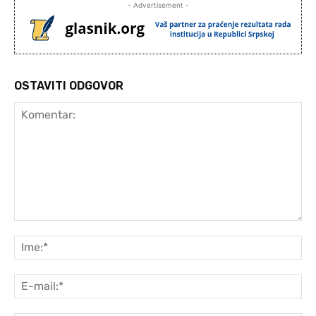
- Advertisement -
OSTAVITI ODGOVOR
Komentar:
Ime
E-
mai