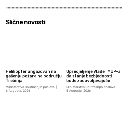
Slične novosti
Helikopter angažovan na
Opredjeljenje Vlade i MUP-a
gašenju požara na području
da stanje bezbjednosti
Trebinja
bude zadovoljavajuće
Ministarstvo unutrašnjih poslova
Ministarstvo unutrašnjih poslova
6 Augusta, 2026
5 Augusta, 2026