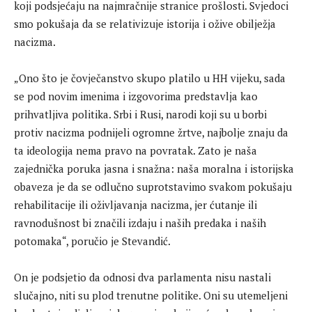
koji podsjećaju na najmračnije stranice prošlosti. Svjedoci
smo pokušaja da se relativizuje istorija i ožive obilježja
nacizma.
„Ono što je čovječanstvo skupo platilo u HH vijeku, sada
se pod novim imenima i izgovorima predstavlja kao
prihvatljiva politika. Srbi i Rusi, narodi koji su u borbi
protiv nacizma podnijeli ogromne žrtve, najbolje znaju da
ta ideologija nema pravo na povratak. Zato je naša
zajednička poruka jasna i snažna: naša moralna i istorijska
obaveza je da se odlučno suprotstavimo svakom pokušaju
rehabilitacije ili oživljavanja nacizma, jer ćutanje ili
ravnodušnost bi značili izdaju i naših predaka i naših
potomaka“, poručio je Stevandić.
On je podsjetio da odnosi dva parlamenta nisu nastali
slučajno, niti su plod trenutne politike. Oni su utemeljeni