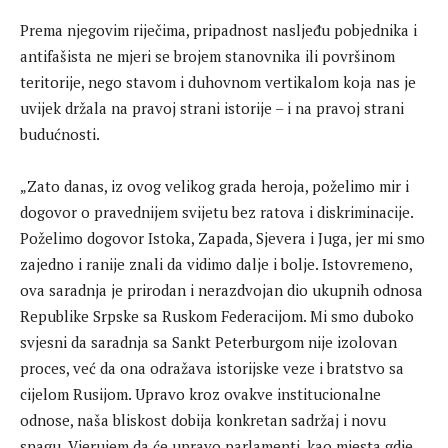
Prema njegovim riječima, pripadnost nasljeđu pobjednika i
antifašista ne mjeri se brojem stanovnika ili površinom
teritorije, nego stavom i duhovnom vertikalom koja nas je
uvijek držala na pravoj strani istorije – i na pravoj strani
budućnosti.
„Zato danas, iz ovog velikog grada heroja, poželimo mir i
dogovor o pravednijem svijetu bez ratova i diskriminacije.
Poželimo dogovor Istoka, Zapada, Sjevera i Juga, jer mi smo
zajedno i ranije znali da vidimo dalje i bolje. Istovremeno,
ova saradnja je prirodan i nerazdvojan dio ukupnih odnosa
Republike Srpske sa Ruskom Federacijom. Mi smo duboko
svjesni da saradnja sa Sankt Peterburgom nije izolovan
proces, već da ona odražava istorijske veze i bratstvo sa
cijelom Rusijom. Upravo kroz ovakve institucionalne
odnose, naša bliskost dobija konkretan sadržaj i novu
snagu. Vjerujem da će upravo parlamenti, kao mjesta gdje