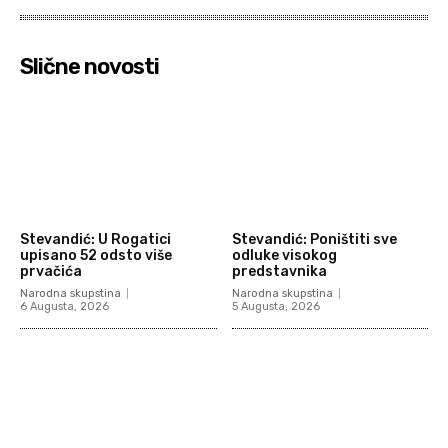
Slične novosti
Stevandić: U Rogatici
Stevandić: Poništiti sve
upisano 52 odsto više
odluke visokog
prvačića
predstavnika
Narodna skupstina
Narodna skupstina
6 Augusta, 2026
5 Augusta, 2026