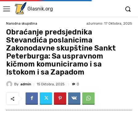
Glasnik.org
ažurirano:
17 Oktobra, 2025
Narodna skupstina
Obraćanje predsjednika
Stevandića poslanicima
Zakonodavne skupštine Sankt
Peterburga: Sa uspravnom
kičmom komuniciramo i sa
Istokom i sa Zapadom
By
admin
15 Oktobra, 2025
0