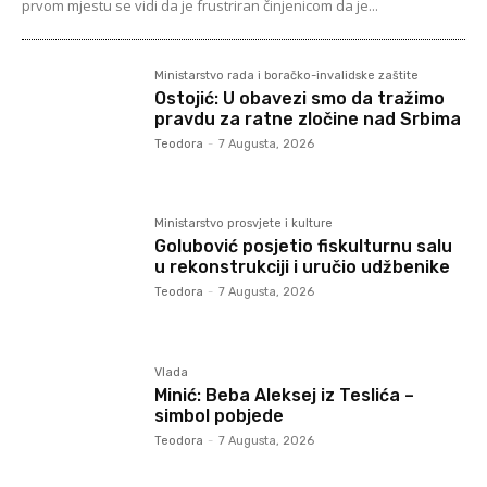
prvom mjestu se vidi da je frustriran činjenicom da je...
Ministarstvo rada i boračko-invalidske zaštite
Ostojić: U obavezi smo da tražimo
pravdu za ratne zločine nad Srbima
Teodora
-
7 Augusta, 2026
Ministarstvo prosvjete i kulture
Golubović posjetio fiskulturnu salu
u rekonstrukciji i uručio udžbenike
Teodora
-
7 Augusta, 2026
Vlada
Minić: Beba Aleksej iz Teslića –
simbol pobjede
Teodora
-
7 Augusta, 2026