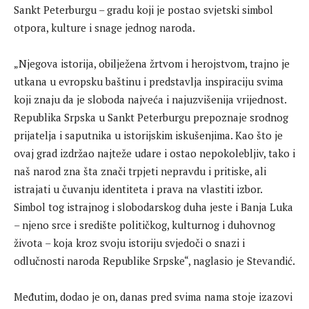
Sankt Peterburgu – gradu koji je postao svjetski simbol
otpora, kulture i snage jednog naroda.
„Njegova istorija, obilježena žrtvom i herojstvom, trajno je
utkana u evropsku baštinu i predstavlja inspiraciju svima
koji znaju da je sloboda najveća i najuzvišenija vrijednost.
Republika Srpska u Sankt Peterburgu prepoznaje srodnog
prijatelja i saputnika u istorijskim iskušenjima. Kao što je
ovaj grad izdržao najteže udare i ostao nepokolebljiv, tako i
naš narod zna šta znači trpjeti nepravdu i pritiske, ali
istrajati u čuvanju identiteta i prava na vlastiti izbor.
Simbol tog istrajnog i slobodarskog duha jeste i Banja Luka
– njeno srce i središte političkog, kulturnog i duhovnog
života – koja kroz svoju istoriju svjedoči o snazi i
odlučnosti naroda Republike Srpske“, naglasio je Stevandić.
Međutim, dodao je on, danas pred svima nama stoje izazovi