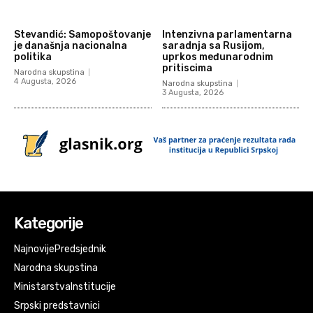
Stevandić: Samopoštovanje
Intenzivna parlamentarna
je današnja nacionalna
saradnja sa Rusijom,
politika
uprkos međunarodnim
pritiscima
Narodna skupstina
4 Augusta, 2026
Narodna skupstina
3 Augusta, 2026
Kategorije
Najnovije
Predsjednik
Narodna skupstina
Ministarstva
Institucije
Srpski predstavnici