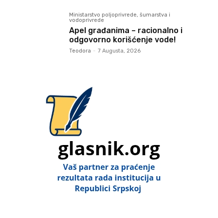
Ministarstvo poljoprivrede, šumarstva i
vodoprivrede
Apel građanima – racionalno i
odgovorno korišćenje vode!
Teodora
-
7 Augusta, 2026