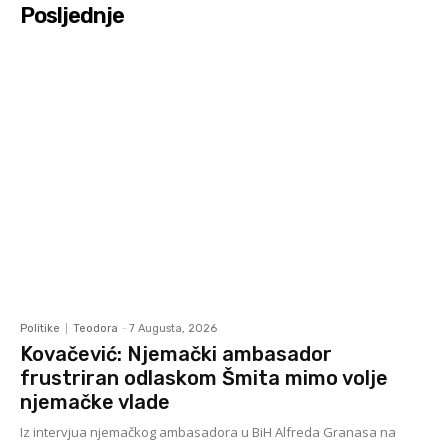
Posljednje
Politike
Teodora
-
7 Augusta, 2026
Kovačević: Njemački ambasador
frustriran odlaskom Šmita mimo volje
njemačke vlade
Iz intervjua njemačkog ambasadora u BiH Alfreda Granasa na