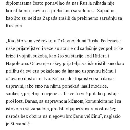
diplomatama često ponavljao da nas Rusija nikada nije
koristila niti tražila da prekidamo saradnju sa Zapadom,
kao što su neki sa Zapada tražili da prekinemo saradnju sa
Rusijom.
„Kao što sam već rekao u Državnoj dumi Ruske Federacije –
naše prijateljstvo i veze su starije od sadašnje geopolitičke
krize i vojnih sukoba, kao što su starije i od Hitlera i
Napoleona. Očuvanje našeg prijateljstva iskoristili smo kao
priliku da svijetu pokažemo da imamo uspravnu kičmu i
očuvano dostojanstvo. Kičma i dostojanstvo su i danas
uspravni, iako smo na njima ponekad imali modrice,
sankcije, prijetnje i ucjene – ali sve to već polako postaje
prošlost. Danas, sa uspravnom kičmom, komuniciramo i sa
istokom i sa zapadom, predstavljajući suverenost našeg
naroda bez obzira na njegovu brojčanu veličinu“, naglasio
je Stevandić.