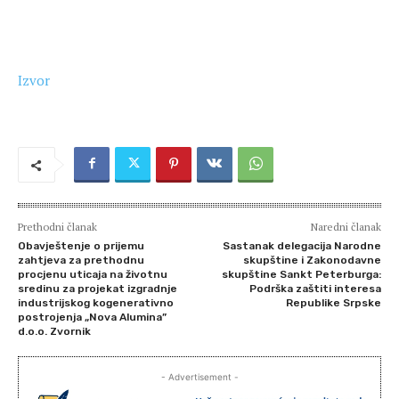
Izvor
Prethodni članak
Naredni članak
Obavještenje o prijemu
Sastanak delegacija Narodne
zahtjeva za prethodnu
skupštine i Zakonodavne
procjenu uticaja na životnu
skupštine Sankt Peterburga:
sredinu za projekat izgradnje
Podrška zaštiti interesa
industrijskog kogenerativno
Republike Srpske
postrojenja „Nova Alumina”
d.o.o. Zvornik
- Advertisement -