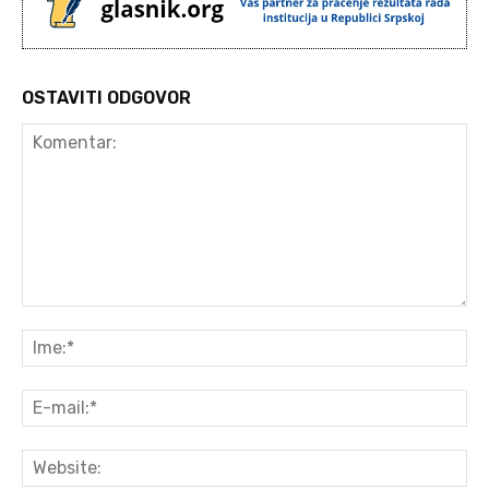
OSTAVITI ODGOVOR
Komentar:
Ime
E-
mai
Web