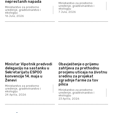
neprestanih napada
Ministarstvo za prostorno
uređenje, građevinarstvo i
Ministarstvo za prostorno
ekologiju
uređenje, građevinarstvo i
7 Jula, 2026
ekologiju
16 Jula, 2026
Ministar Vipotnik predvodi
Obavještenje o prijemu
delegaciju na sastanku u
zahtjeva za prethodnu
Sekretarijatu ESPOO
procjenu uticaja na životnu
konvencije 14. maja u
sredinu za projekat
Ženevi
zgradnje farme za tov
pilića
Ministarstvo za prostorno
uređenje, građevinarstvo i
Ministarstvo za prostorno
ekologiju
uređenje, građevinarstvo i
24 Aprila, 2026
ekologiju
23 Aprila, 2026