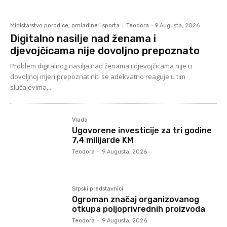
Ministarstvo porodice, omladine i sporta
Teodora
-
9 Augusta, 2026
Digitalno nasilje nad ženama i
djevojčicama nije dovoljno prepoznato
Problem digitalnog nasilja nad ženama i djevojčicama nije u
dovoljnoj mjeri prepoznat niti se adekvatno reaguje u tim
slučajevima,...
Vlada
Ugovorene investicije za tri godine
7,4 milijarde KM
Teodora
-
9 Augusta, 2026
Srpski predstavnici
Ogroman značaj organizovanog
otkupa poljoprivrednih proizvoda
Teodora
-
9 Augusta, 2026