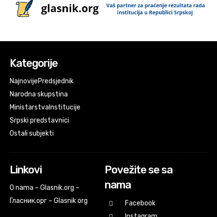
Kategorije
Najnovije
Predsjednik
Narodna skupstina
Ministarstva
Institucije
Srpski predstavnici
Ostali subjekti
Linkovi
Povežite se sa
nama
O nama – Glasnik.org –
Гласник.орг – Glasnik org
Facebook
Instagram