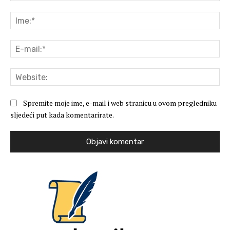
Komentar:
Ime
E-
mai
Web
Spremite moje ime, e-mail i web stranicu u ovom pregledniku
sljedeći put kada komentarirate.