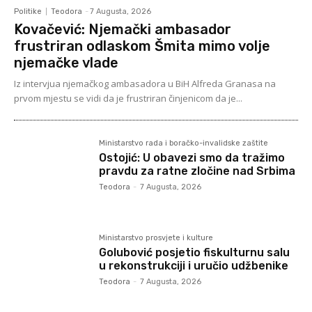
Politike
Teodora
-
7 Augusta, 2026
Kovačević: Njemački ambasador
frustriran odlaskom Šmita mimo volje
njemačke vlade
Iz intervjua njemačkog ambasadora u BiH Alfreda Granasa na
prvom mjestu se vidi da je frustriran činjenicom da je...
Ministarstvo rada i boračko-invalidske zaštite
Ostojić: U obavezi smo da tražimo
pravdu za ratne zločine nad Srbima
Teodora
-
7 Augusta, 2026
Ministarstvo prosvjete i kulture
Golubović posjetio fiskulturnu salu
u rekonstrukciji i uručio udžbenike
Teodora
-
7 Augusta, 2026