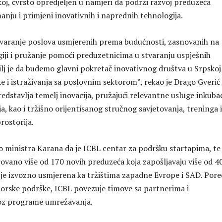
koj, čvrsto opredjeljen u namjeri da podrži razvoj preduzeća
anju i primjeni inovativnih i naprednih tehnologija.
stvaranje poslova usmjerenih prema budućnosti, zasnovanih na
giji i pružanje pomoći preduzetnicima u stvaranju uspješnih
ilj je da budemo glavni pokretač inovativnog društva u Srpskoj 
 i istraživanja sa poslovnim sektorom”, rekao je Drago Gverić 
dstavlja temelj inovacija, pružajući relevantne usluge inkubaci
, kao i tržišno orijentisanog stručnog savjetovanja, treninga i
rostorija.
o ministra Karana da je ICBL centar za podršku startapima, te
trovano više od 170 novih preduzeća koja zapošljavaju više od 4
a je izvozno usmjerena ka tržištima zapadne Evrope i SAD. Pore
torske podrške, ICBL povezuje timove sa partnerima i
roz programe umrežavanja.