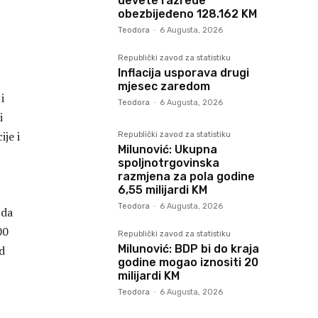
devete razrede
obezbijeđeno 128.162 KM
Teodora
-
6 Augusta, 2026
Republički zavod za statistiku
Inflacija usporava drugi
mjesec zaredom
i
Teodora
-
6 Augusta, 2026
i
je i
Republički zavod za statistiku
Milunović: Ukupna
spoljnotrgovinska
razmjena za pola godine
6,55 milijardi KM
Teodora
-
6 Augusta, 2026
 da
00
Republički zavod za statistiku
Milunović: BDP bi do kraja
d
godine mogao iznositi 20
milijardi KM
Teodora
-
6 Augusta, 2026