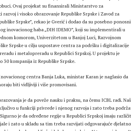
 obuci. Ovaj projekat su finansirali Ministarstvo za
 razvoj i visoko obrazovanje Republike Srpske i Zavod za
publike Srpske”, rekao je Gverić i dodao da su posebno ponosni
nog inovacionog haba „DIH IDEMO”, koji su implementirali u
vrednom komorom, Univerzitetom u Banjoj Luci, Razvojnom
ke Srpske u cilju uspostave centra za podršku i digitalizacije
reradu i metalopreradu u Republici Srpskoj. U projektu je
o 30 kompanija iz Republike Srpske.
 Inovacionog centra Banja Luka, ministar Karan je naglasio da
raju biti vidljiviji i više promovisani.
razovanja je da poveže nauku i praksu, na čemu ICBL radi. Na
ključivo u funkciji privrede i njenog razvoja i zato treba podrža
Sigurno je da određene regije u Republici Srpskoj imaju različi
ale i zato u skladu sa tim treba razvijati odgovarajuće djelatno