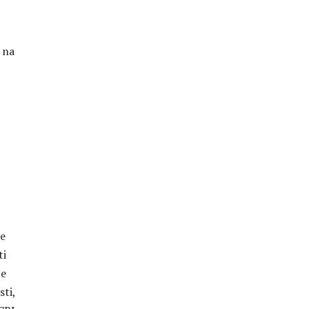
 na
še
ti
te
sti,