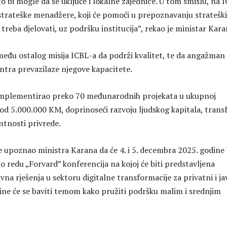
o bi mogle da se uključe i lokalne zajednice. U tom smislu, na 
trateške menadžere, koji će pomoći u prepoznavanju stratešk
treba djelovati, uz podršku institucija”, rekao je ministar Kara
među ostalog misija ICBL-a da podrži kvalitet, te da angažman 
entra prevazilaze njegove kapacitete.
 implementirao preko 70 međunarodnih projekata u ukupnoj
 od 5.000.000 KM, doprinoseći razvoju ljudskog kapitala, trans
ntnosti privrede.
e upoznao ministra Karana da će 4. i 5. decembra 2025. godine 
 redu „Forvard” konferencija na kojoj će biti predstavljena
vna rješenja u sektoru digitalne transformacije za privatni i ja
dine će se baviti temom kako pružiti podršku malim i srednjim