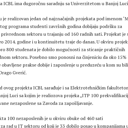
da ICBL ima dugoročnu saradnju sa Univerzitetom u Banjoj Luci
u je realizovan jedan od najznačajnih projekata pod imenom ‘
u tog programa studenti završnih godina dobijaju podršku za
 privrednom sektoru u trajanju od 160 radnih sati. Projekat je 
o 2014. godine i u kontinuitetu traje do danas. U okviru projek
oro 800 studenata je dobilo mogućnosti za sticanje praktičnih
ednom sektoru. Posebno smo ponosni na činjeniciu da oko 15%
 obavljene prakse dobije i zaposlenje u preduzeću u kom su bil
 Drago Gverić.
d ovog projekta ICBL sarađuje i sa Elektrotehničkim fakulteto
njoj Luci sa kojim je realiozova projeka „ITP 100 prekvalifikaci
vane nezaposlene sa Zavoda za zapošljavanje.
kta 100 nezaposlenih je u okviru obuke od 460 sati
 za rad u IT sektoru od koji je 33 dobilo posao u kompanijama 