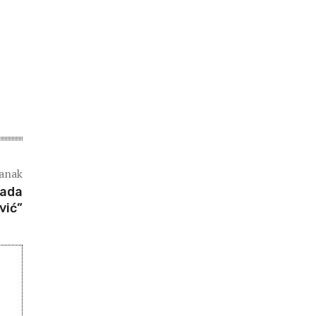
lanak
Rada
vić”