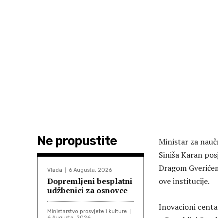
Ne propustite
Ministar za nauč
Siniša Karan posj
Dragom Gverićem
Vlada
6 Augusta, 2026
Dopremljeni besplatni
ove institucije.
udžbenici za osnovce
Inovacioni centa
Ministarstvo prosvjete i kulture
6 Augusta, 2026