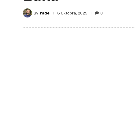
By
rade
0
8 Oktobra, 2025