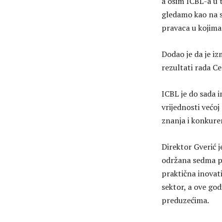
a osim ICBL-a u t
gledamo kao na s
pravaca u kojima 
Dodao je da je iz
rezultati rada C
ICBL je do sada
vrijednosti većoj
znanja i konkure
Direktor Gverić j
održana sedma po
praktična inovati
sektor, a ove go
preduzećima.