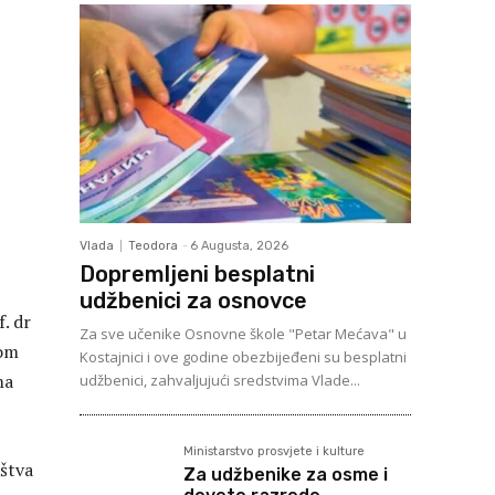
Vlada
Teodora
-
6 Augusta, 2026
Dopremljeni besplatni
udžbenici za osnovce
. dr
Za sve učenike Osnovne škole "Petar Mećava" u
rom
Kostajnici i ove godine obezbijeđeni su besplatni
ma
udžbenici, zahvaljujući sredstvima Vlade...
Ministarstvo prosvjete i kulture
ištva
Za udžbenike za osme i