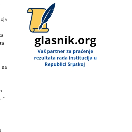
.
Moja
sa
ta
i na
m
ja”
u