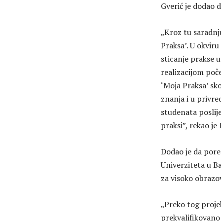
Gverić je dodao 
„Kroz tu saradnj
Praksa’. U okvir
sticanje prakse u
realizacijom poče
‘Moja Praksa’ sk
znanja i u privr
studenata poslije
praksi”, rekao je
Dodao je da pore
Univerziteta u Ba
za visoko obrazo
„Preko tog proje
prekvalifikovano