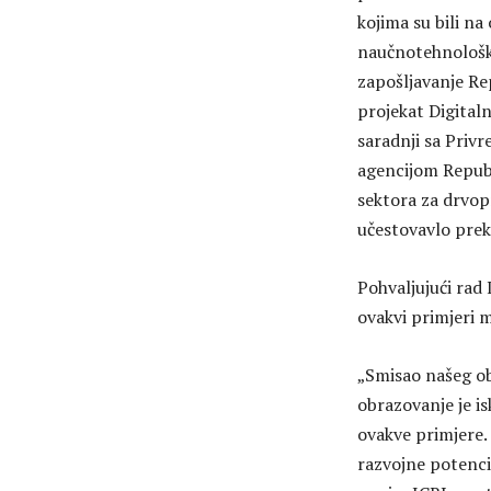
kojima su bili na
naučnotehnološki
zapošljavanje Re
projekat Digital
saradnji sa Pri
agencijom Republi
sektora za drvop
učestovavlo prek
Pohvaljujući rad
ovakvi primjeri mo
„Smisao našeg ob
obrazovanje je is
ovakve primjere. 
razvojne potencij