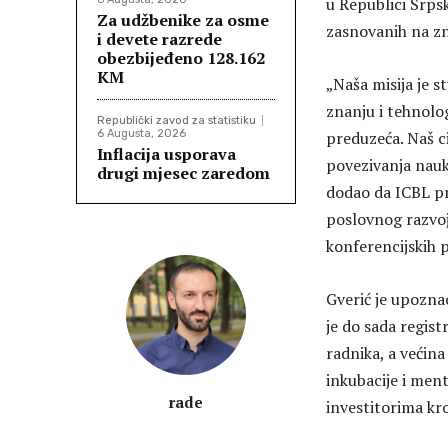
u Republici Srps
Za udžbenike za osme
zasnovanih na zn
i devete razrede
obezbijeđeno 128.162
KM
„Naša misija je 
znanju i tehnolo
Republički zavod za statistiku
6 Augusta, 2026
preduzeća. Naš c
Inflacija usporava
povezivanja nauke
drugi mjesec zaredom
dodao da ICBL pre
poslovnog razvoja
konferencijskih p
Gverić je upozna
je do sada regis
radnika, a većin
inkubacije i men
rade
investitorima k