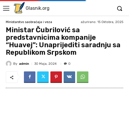
Glasnik.org
ažurirano:
15 Oktobra, 2025
Ministarstvo saobraćaja i veza
Ministar Čubrilović sa
predstavnicima kompanije
“Huavej”: Unaprijediti saradnju sa
Republikom Srpskom
By
admin
30 Maja, 2024
0