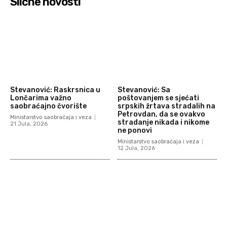
Slične novosti
Stevanović: Raskrsnica u
Stevanović: Sa
Lončarima važno
poštovanjem se sjećati
saobraćajno čvorište
srpskih žrtava stradalih na
Petrovdan, da se ovakvo
Ministarstvo saobraćaja i veza
stradanje nikada i nikome
21 Jula, 2026
ne ponovi
Ministarstvo saobraćaja i veza
12 Jula, 2026