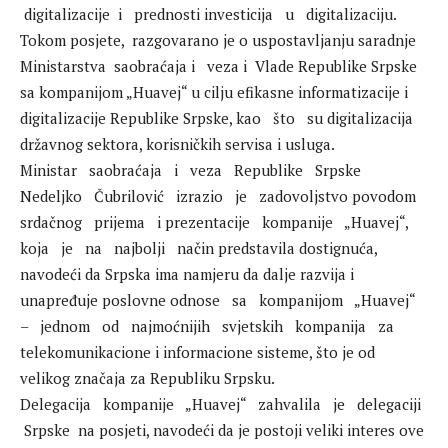
‬ ‭digitalizacije‭ ‬ i‭ ‬ ‭ ‬prednosti investicija‭ ‬ ‭ ‬u‭ ‬ ‭ ‬digitalizaciju.
Tokom posjete,‭ ‬ razgovarano‭ je o ‬uspostavljanju saradnje ‭
‬Ministarstva‭ ‬ saobraćaja i‭ ‬ ‭ ‬veza i ‭ ‬Vlade Republike Srpske
sa kompanijom „Huavej“ u cilju efikasne informatizacije i
digitalizacije Republike Srpske, kao‭ ‬ ‭ ‬što‭ ‬ ‭ ‬su digitalizacija
državnog sektora, korisničkih servisa i usluga.
Ministar‭ ‬ ‭ ‬saobraćaja‭ ‬ ‭ ‬i‭ ‬ ‭ ‬veza‭ ‬ ‭ ‬Republike‭ ‬ ‭ ‬Srpske‭ ‬ ‭
‬Nedeljko‭ ‬ ‭ ‬Čubrilović‭ ‬ ‭ ‬izrazio‭ ‬ ‭ ‬je‭ ‬ ‭ ‬zadovoljstvo povodom‭ ‬ ‭
‬srdačnog‭ ‬ ‭ ‬prijema‭ ‬ ‭ ‬i‭ ‬prezentacije‭ ‬ ‭ ‬kompanije‭ ‬ ‭ ‬„Huavej“,‭ ‬ ‭
‬koja‭ ‬ ‭ ‬je‭ ‬ ‭ ‬na‭ ‬ ‭ ‬najbolji‭ ‬ ‭ ‬način predstavila dostignuća,
navodeći da Srpska ima namjeru da dalje razvija i
unapređuje poslovne odnose‭ ‬ ‭ ‬sa‭ ‬ ‭ ‬kompanijom‭ ‬ ‭ ‬„Huavej“‭ ‬ ‭
‬–‭ ‬ ‭ ‬jednom‭ ‬ ‭ ‬od‭ ‬ ‭ ‬najmoćnijih‭ ‬ ‭ ‬svjetskih‭ ‬ ‭ ‬kompanija‭ ‬ ‭ ‬za
telekomunikacione i informacione sisteme, što je od
velikog značaja za Republiku Srpsku.
Delegacija‭ ‬ ‭ ‬kompanije‭ ‬ ‭ ‬„Huavej“‭ ‬ ‭ ‬zahvalila‭ ‬ ‭ ‬je‭ ‬ ‭ ‬delegaciji‭ ‬
‭ ‬Srpske‭ ‬ na‭ ‬‭posjeti, navodeći da je postoji veliki interes ove