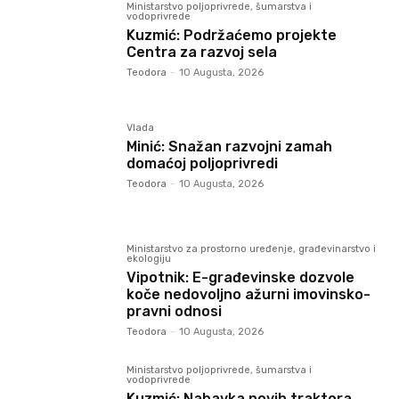
Ministarstvo poljoprivrede, šumarstva i
vodoprivrede
Kuzmić: Podržaćemo projekte
Centra za razvoj sela
Teodora
-
10 Augusta, 2026
Vlada
Minić: Snažan razvojni zamah
domaćoj poljoprivredi
Teodora
-
10 Augusta, 2026
Ministarstvo za prostorno uređenje, građevinarstvo i
ekologiju
Vipotnik: E-građevinske dozvole
koče nedovoljno ažurni imovinsko-
pravni odnosi
Teodora
-
10 Augusta, 2026
Ministarstvo poljoprivrede, šumarstva i
vodoprivrede
Kuzmić: Nabavka novih traktora