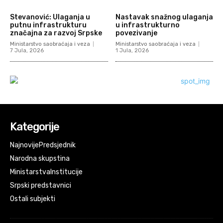
Stevanović: Ulaganja u
Nastavak snažnog ulaganja
putnu infrastrukturu
u infrastrukturno
značajna za razvoj Srpske
povezivanje
Ministarstvo saobraćaja i veza
Ministarstvo saobraćaja i veza
7 Jula, 2026
1 Jula, 2026
Kategorije
Najnovije
Predsjednik
Narodna skupstina
Ministarstva
Institucije
Srpski predstavnici
Ostali subjekti