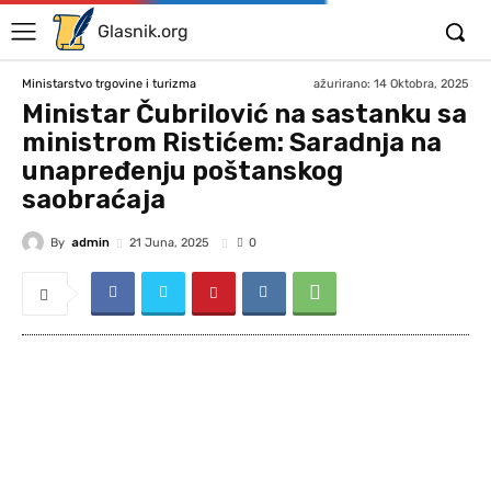
Glasnik.org
ažurirano:
14 Oktobra, 2025
Ministarstvo trgovine i turizma
Ministar Čubrilović na sastanku sa
ministrom Ristićem: Saradnja na
unapređenju poštanskog
saobraćaja
By
admin
21 Juna, 2025
0