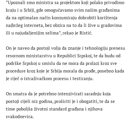
“Upoznali smo ministra sa projektom koji polako privodimo
kraju i u Srbiji, gde omogućavamo svim našim građanima
da na optimalan način konzumiraju dobrobiti korištenja
najbržeg interneta, bez obzira na to da li žive u gradovima
ili u najudaljenijim selima”, rekao je Ristić.
On je naveo da postoji volja da znanje i tehnologiju prenesu
resornom ministarstvu u Republici Srpskoj, te da budu od
podrške Srpskoj u smislu da ne mora da prolazi kroz sve
procedure kroz koje je Srbija morala da prođe, posebno kada
je riječ o istraživačkom procesu i testiranju.
On smatra da je potrebno intenzivirati saradnju koja
postoji cijeli niz godina, proširiti je i obogatiti, te da se
time poboljša životni standard građana i njihova
svakodnevica.