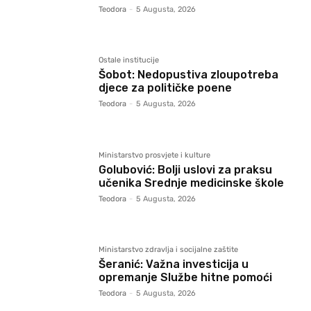
Teodora
-
5 Augusta, 2026
Ostale institucije
Šobot: Nedopustiva zloupotreba
djece za političke poene
Teodora
-
5 Augusta, 2026
Ministarstvo prosvjete i kulture
Golubović: Bolji uslovi za praksu
učenika Srednje medicinske škole
Teodora
-
5 Augusta, 2026
Ministarstvo zdravlja i socijalne zaštite
Šeranić: Važna investicija u
opremanje Službe hitne pomoći
Teodora
-
5 Augusta, 2026