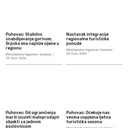
Puhovac: Stabilno
Nastavak integracije
snabdijevanje gorivom,
regionalne turističke
Srpska ima najniže cijene u
ponude
regionu
Ministarstvo trgovine i turizma
28 Jula, 2026
Ministarstvo trgovine i turizma
30 Jula, 2026
Puhovac: Od ograničenja
Puhovac: Očekuje nas
marži izuzeti maloprodajni
veoma uspješna ljetna
objekti sa jednom
turistička sezona
poslovnicom