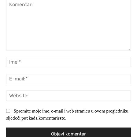
Komentar:
Ime
E-
mai
Web
Spremite moje ime, e-mail i web stranicu u ovom pregledniku
sljedeći put kada komentarirate.