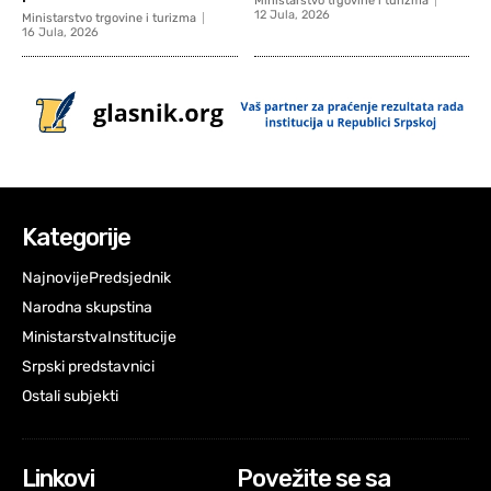
Ministarstvo trgovine i turizma
12 Jula, 2026
Ministarstvo trgovine i turizma
16 Jula, 2026
Kategorije
Najnovije
Predsjednik
Narodna skupstina
Ministarstva
Institucije
Srpski predstavnici
Ostali subjekti
Linkovi
Povežite se sa