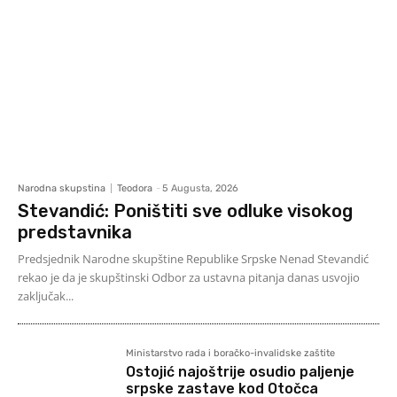
Narodna skupstina
Teodora
-
5 Augusta, 2026
Stevandić: Poništiti sve odluke visokog
predstavnika
Predsjednik Narodne skupštine Republike Srpske Nenad Stevandić
rekao je da je skupštinski Odbor za ustavna pitanja danas usvojio
zaključak...
Ministarstvo rada i boračko-invalidske zaštite
Ostojić najoštrije osudio paljenje
srpske zastave kod Otočca