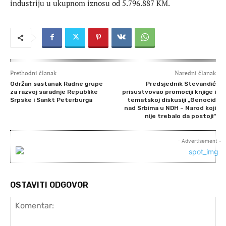
industriju u ukupnom iznosu od 5.796.887 KM.
Prethodni članak
Naredni članak
Održan sastanak Radne grupe
Predsjednik Stevandić
za razvoj saradnje Republike
prisustvovao promociji knjige i
Srpske i Sankt Peterburga
tematskoj diskusiji „Genocid
nad Srbima u NDH – Narod koji
nije trebalo da postoji“
- Advertisement -
OSTAVITI ODGOVOR