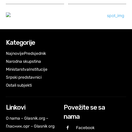
Kategorije
Najnovije
Predsjednik
Narodna skupstina
Ministarstva
Institucije
Srpski predstavnici
Ostali subjekti
Linkovi
Povežite se sa
nama
O nama – Glasnik.org –
Гласник.орг – Glasnik org
Facebook