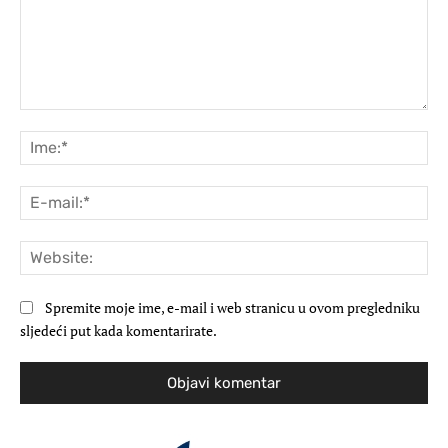
Komentar:
Ime
E-
mai
Web
Spremite moje ime, e-mail i web stranicu u ovom pregledniku
sljedeći put kada komentarirate.