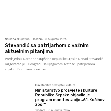
Narodna skupstina
Teodora
-
8 Augusta, 2026
Stevandić sa patrijarhom o važnim
aktuelnim pitanjima
Predsjednik Narodne skupštine Republike Srpske Nenad Stevandić
razgovarao je u Beogradu sa NJegovom svetošću patrijarhom
srpskim Porfirijem o važnim...
Ministarstvo prosvjete i kulture
Ministarstvo prosvjete i kulture
Republike Srpske objavilo je
program manifestacije „61. Kočićev
zbor“
Teodora
-
8 Augusta, 2026