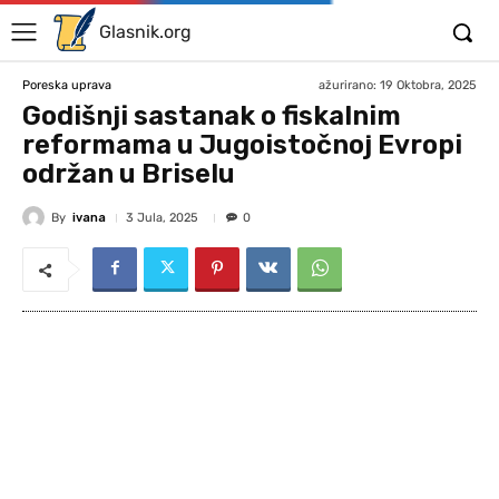
Glasnik.org
ažurirano:
19 Oktobra, 2025
Poreska uprava
Godišnji sastanak o fiskalnim
reformama u Jugoistočnoj Evropi
održan u Briselu
By
ivana
3 Jula, 2025
0