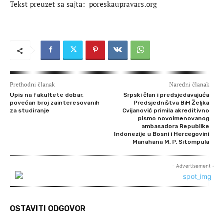
Tekst preuzet sa sajta: poreskaupravars.org
Prethodni članak
Naredni članak
Upis na fakultete dobar,
Srpski član i predsjedavajuća
povećan broj zainteresovanih
Predsjedništva BiH Željka
za studiranje
Cvijanović primila akreditivno
pismo novoimenovanog
ambasadora Republike
Indonezije u Bosni i Hercegovini
Manahana M. P. Sitompula
- Advertisement -
OSTAVITI ODGOVOR