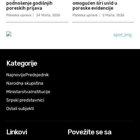
podnošenje godišnjih
omogućen širi uvid u
poreskih prijava
poreske evidencije
Poreska uprava
24 Marta, 2026
Poreska uprava
2 Marta, 2026
Kategorije
Najnovije
Predsjednik
Narodna skupstina
Ministarstva
Institucije
Srpski predstavnici
Ostali subjekti
Linkovi
Povežite se sa