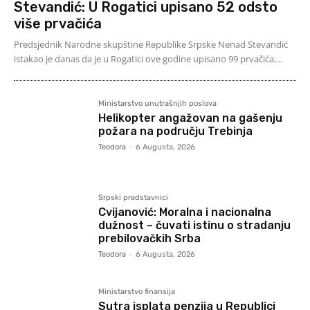
Stevandić: U Rogatici upisano 52 odsto
više prvačića
Predsjednik Narodne skupštine Republike Srpske Nenad Stevandić
istakao je danas da je u Rogatici ove godine upisano 99 prvačića,...
Ministarstvo unutrašnjih poslova
Helikopter angažovan na gašenju
požara na području Trebinja
Teodora
-
6 Augusta, 2026
Srpski predstavnici
Cvijanović: Moralna i nacionalna
dužnost – čuvati istinu o stradanju
prebilovačkih Srba
Teodora
-
6 Augusta, 2026
Ministarstvo finansija
Sutra isplata penzija u Republici