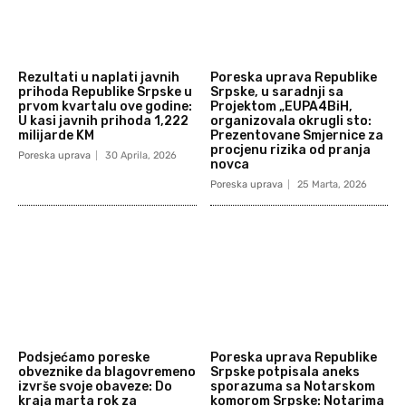
Rezultati u naplati javnih
Poreska uprava Republike
prihoda Republike Srpske u
Srpske, u saradnji sa
prvom kvartalu ove godine:
Projektom „EUPA4BiH,
U kasi javnih prihoda 1,222
organizovala okrugli sto:
milijarde KM
Prezentovane Smjernice za
procjenu rizika od pranja
Poreska uprava
30 Aprila, 2026
novca
Poreska uprava
25 Marta, 2026
Podsjećamo poreske
Poreska uprava Republike
obveznike da blagovremeno
Srpske potpisala aneks
izvrše svoje obaveze: Do
sporazuma sa Notarskom
kraja marta rok za
komorom Srpske: Notarima