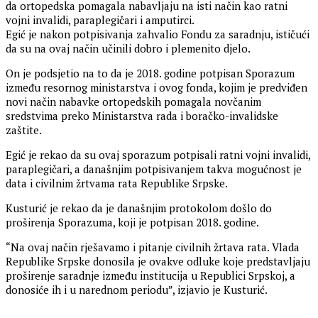
da ortopedska pomagala nabavljaju na isti način kao ratni
vojni invalidi, paraplegičari i amputirci.
Egić je nakon potpisivanja zahvalio Fondu za saradnju, ističući
da su na ovaj način učinili dobro i plemenito djelo.
On je podsjetio na to da je 2018. godine potpisan Sporazum
između resornog ministarstva i ovog fonda, kojim je predviđen
novi način nabavke ortopedskih pomagala novčanim
sredstvima preko Ministarstva rada i boračko-invalidske
zaštite.
Egić je rekao da su ovaj sporazum potpisali ratni vojni invalidi,
paraplegičari, a današnjim potpisivanjem takva mogućnost je
data i civilnim žrtvama rata Republike Srpske.
Kusturić je rekao da je današnjim protokolom došlo do
proširenja Sporazuma, koji je potpisan 2018. godine.
“Na ovaj način rješavamo i pitanje civilnih žrtava rata. Vlada
Republike Srpske donosila je ovakve odluke koje predstavljaju
proširenje saradnje između institucija u Republici Srpskoj, a
donosiće ih i u narednom periodu”, izjavio je Kusturić.