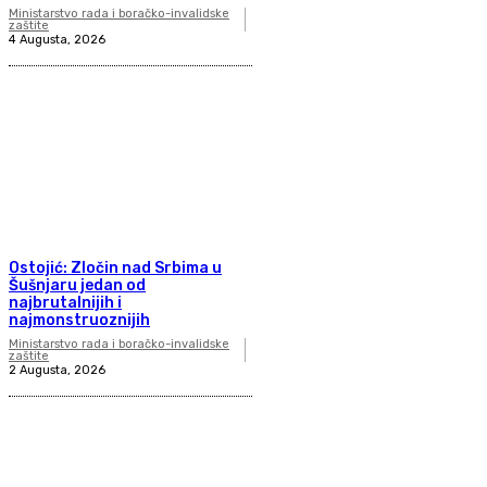
Ministarstvo rada i boračko-invalidske
zaštite
4 Augusta, 2026
Ostojić: Zločin nad Srbima u
Šušnjaru jedan od
najbrutalnijih i
najmonstruoznijih
Ministarstvo rada i boračko-invalidske
zaštite
2 Augusta, 2026