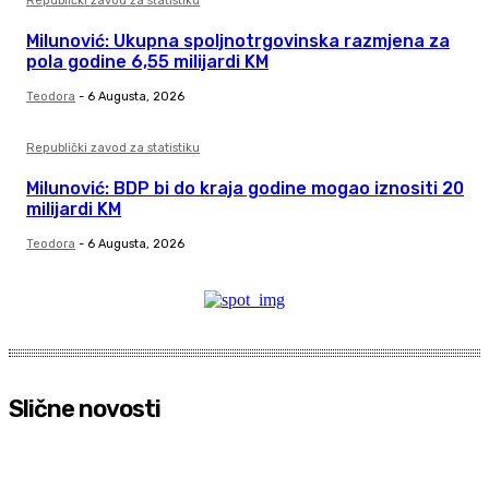
Republički zavod za statistiku
Milunović: Ukupna spoljnotrgovinska razmjena za
pola godine 6,55 milijardi KM
Teodora
-
6 Augusta, 2026
Republički zavod za statistiku
Milunović: BDP bi do kraja godine mogao iznositi 20
milijardi KM
Teodora
-
6 Augusta, 2026
Slične novosti