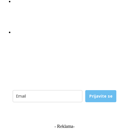
Ostali subjekti
Linkovi
Povežite se sa nama
O nama – Glasnik.org
Facebook
– Гласник.орг –
Instagram
Glasnik org
Twitter
Youtube
Obavještenja
Prijavite se
- Reklama-