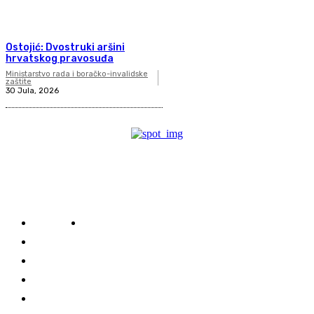
Ostojić: Dvostruki aršini
hrvatskog pravosuđa
Ministarstvo rada i boračko-invalidske
zaštite
30 Jula, 2026
Kategorije
Najnovije
Predsjednik
Narodna skupstina
Ministarstva
Institucije
Srpski predstavnici