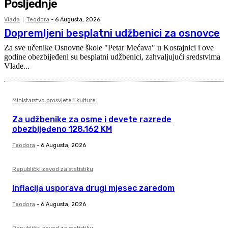
Posljednje
Vlada
Teodora
-
6 Augusta, 2026
Dopremljeni besplatni udžbenici za osnovce
Za sve učenike Osnovne škole "Petar Mećava" u Kostajnici i ove
godine obezbijeđeni su besplatni udžbenici, zahvaljujući sredstvima
Vlade...
Ministarstvo prosvjete i kulture
Za udžbenike za osme i devete razrede
obezbijeđeno 128.162 KM
Teodora
-
6 Augusta, 2026
Republički zavod za statistiku
Inflacija usporava drugi mjesec zaredom
Teodora
-
6 Augusta, 2026