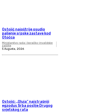
Ostojić najoštrije osudio
paljenje srpske zastave kod
Otočca
Ministarstvo rada i boračko-invalidske
zaštite
5 Augusta, 2026
Ostojić: „Oluja“ najstrašniji
egzodus Srba poslije Drugog
svjetskog rata