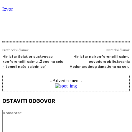
Izvor
Prethodni članak
Naredni članak
Ministar Selak prisustvovao
Ministar na konferenciji i sajmu
konferenciji i sajmu „Žene na selu
povodom obilježavanja
– temelj naše zajednice“
Međunarodnog dana žena na selu
- Advertisement -
OSTAVITI ODGOVOR
Komentar: