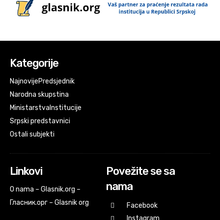
Kategorije
Najnovije
Predsjednik
Narodna skupstina
Ministarstva
Institucije
Srpski predstavnici
Ostali subjekti
Linkovi
Povežite se sa
nama
O nama – Glasnik.org –
Гласник.орг – Glasnik org
Facebook
Instagram