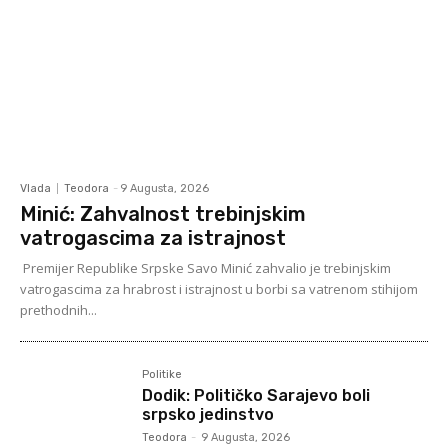
Vlada
Teodora
-
9 Augusta, 2026
Minić: Zahvalnost trebinjskim
vatrogascima za istrajnost
Premijer Republike Srpske Savo Minić zahvalio je trebinjskim
vatrogascima za hrabrost i istrajnost u borbi sa vatrenom stihijom
prethodnih...
Politike
Dodik: Političko Sarajevo boli
srpsko jedinstvo
Teodora
-
9 Augusta, 2026