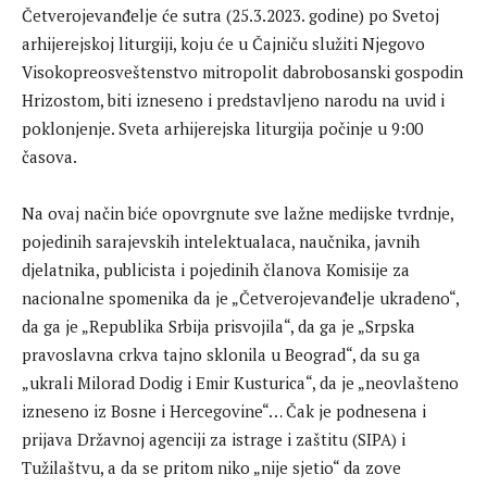
Četverojevanđelje će sutra (25.3.2023. godine) po Svetoj
arhijerejskoj liturgiji, koju će u Čajniču služiti Njegovo
Visokopreosveštenstvo mitropolit dabrobosanski gospodin
Hrizostom, biti izneseno i predstavljeno narodu na uvid i
poklonjenje. Sveta arhijerejska liturgija počinje u 9:00
časova.
Na ovaj način biće opovrgnute sve lažne medijske tvrdnje,
pojedinih sarajevskih intelektualaca, naučnika, javnih
djelatnika, publicista i pojedinih članova Komisije za
nacionalne spomenika da je „Četverojevanđelje ukradeno“,
da ga je „Republika Srbija prisvojila“, da ga je „Srpska
pravoslavna crkva tajno sklonila u Beograd“, da su ga
„ukrali Milorad Dodig i Emir Kusturica“, da je „neovlašteno
izneseno iz Bosne i Hercegovine“… Čak je podnesena i
prijava Državnoj agenciji za istrage i zaštitu (SIPA) i
Tužilaštvu, a da se pritom niko „nije sjetio“ da zove