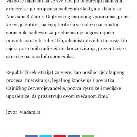
Važno je naglasiti da se sve radi po odobrenju nadležnih
arhijereja i po propisima nadležnih vlasti, a u skladu sa
Aneksom 8. član 5. Dejtonskog mirovnog sporazuma, prema
kojem je entitet, na čijoj teritoriji se nalazi nacionalni
spomenik, nadležan za preduzimanje odgovarajućih
pravnih, naučnih, tehničkih, administrativnih i finansijskih
mjera potrebnih radi zaštite, konzerviranja, prezentacije i
sanacije nacionalnih spomenika.
Republički sekretarijat za vjere, kao nosilac cjelokupnog
procesa finansiranja, legalnog iznošenja i povratka
Čajničkog četverojevanđelja, poziva vjernike i medijske
uposlenike da prisustvuju ovom svečanom činu.“
Izvor: vladars.rs