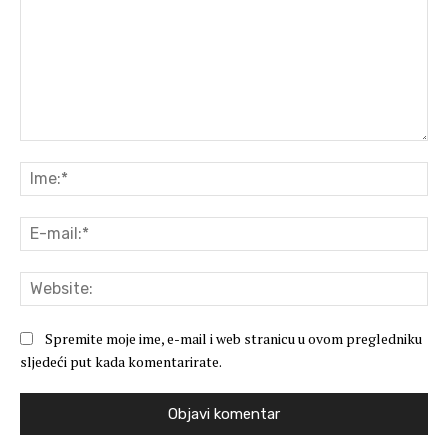
Komentar:
Ime
E-
mai
Web
Spremite moje ime, e-mail i web stranicu u ovom pregledniku
sljedeći put kada komentarirate.