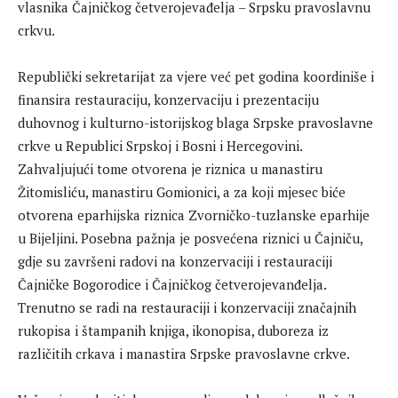
vlasnika Čajničkog četverojevađelja – Srpsku pravoslavnu
crkvu.
Republički sekretarijat za vjere već pet godina koordiniše i
finansira restauraciju, konzervaciju i prezentaciju
duhovnog i kulturno-istorijskog blaga Srpske pravoslavne
crkve u Republici Srpskoj i Bosni i Hercegovini.
Zahvaljujući tome otvorena je riznica u manastiru
Žitomisliću, manastiru Gomionici, a za koji mjesec biće
otvorena eparhijska riznica Zvorničko-tuzlanske eparhije
u Bijeljini. Posebna pažnja je posvećena riznici u Čajniču,
gdje su završeni radovi na konzervaciji i restauraciji
Čajničke Bogorodice i Čajničkog četverojevanđelja.
Trenutno se radi na restauraciji i konzervaciji značajnih
rukopisa i štampanih knjiga, ikonopisa, duboreza iz
različitih crkava i manastira Srpske pravoslavne crkve.