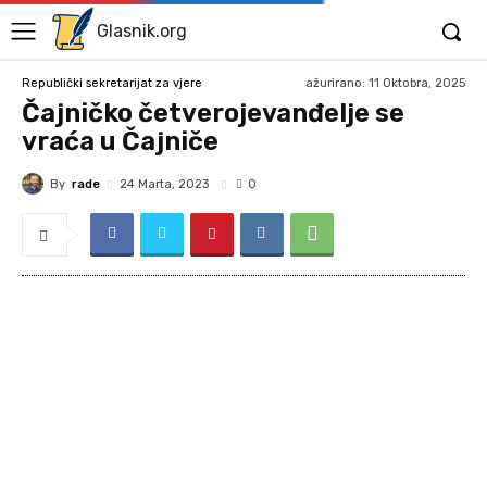
Glasnik.org
ažurirano:
11 Oktobra, 2025
Republički sekretarijat za vjere
Čajničko četverojevanđelje se
vraća u Čajniče
By
rade
24 Marta, 2023
0