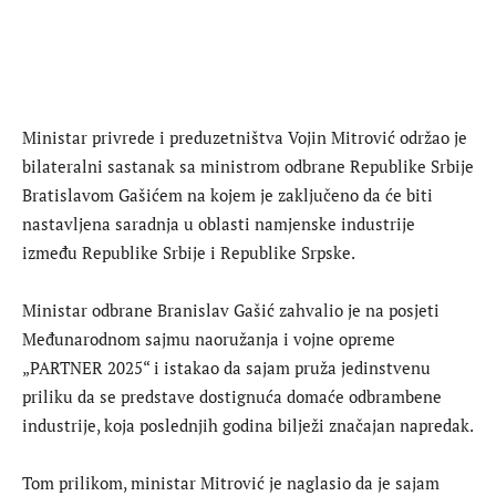
M
inistar privrede i preduzetništva
Vojin Mitrović održao je
bilateralni sastanak sa ministrom odbrane Republike Srbije
Bratislavom Gašićem na kojem je zaključeno da će biti
nastavljena saradnja u oblasti namjenske industrije
između Republike Srbije i Republike Srpske.
Ministar odbrane Branislav Gašić zahvalio je na posjeti
Međunarodnom sajmu naoružanja i vojne opreme
„PARTNER 2025“ i istakao da sajam pruža jedinstvenu
priliku da se predstave dostignuća domaće odbrambene
industrije, koja poslednjih godina bilježi značajan napredak.
Tom prilikom, ministar Mitrović je naglasio da je sajam