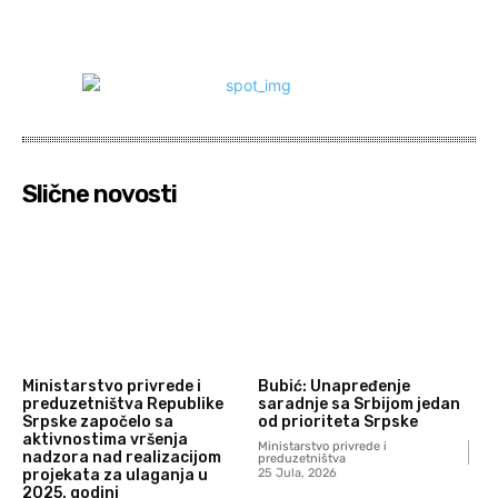
Slične novosti
Ministarstvo privrede i
Bubić: Unapređenje
preduzetništva Republike
saradnje sa Srbijom jedan
Srpske započelo sa
od prioriteta Srpske
aktivnostima vršenja
Ministarstvo privrede i
nadzora nad realizacijom
preduzetništva
projekata za ulaganja u
25 Jula, 2026
2025. godini