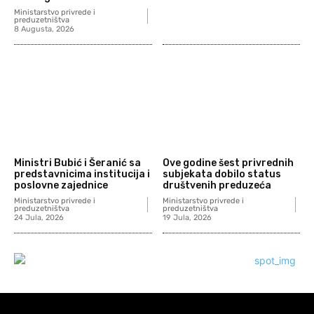
Ministarstvo privrede i
preduzetništva
8 Augusta, 2026
Ministri Bubić i Šeranić sa
Ove godine šest privrednih
predstavnicima institucija i
subjekata dobilo status
poslovne zajednice
društvenih preduzeća
Ministarstvo privrede i
Ministarstvo privrede i
preduzetništva
preduzetništva
24 Jula, 2026
19 Jula, 2026