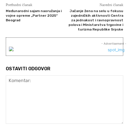
Prethodni članak
Naredni članak
Međunarodni sajam naoružanja i
Jačanje žena na selu u fokusu
vojne opreme „Partner 2025“
zajedničkih aktivnosti Centra
Beograd
za jednakost i ravnopravnost
polova i Ministarstva trgovine i
turizma Republike Srpske
- Advertisement -
OSTAVITI ODGOVOR
Komentar: