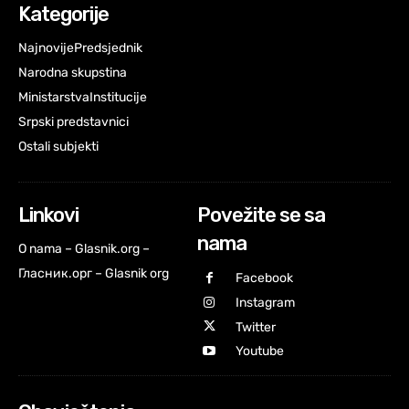
Kategorije
Najnovije
Predsjednik
Narodna skupstina
Ministarstva
Institucije
Srpski predstavnici
Ostali subjekti
Linkovi
Povežite se sa
nama
O nama – Glasnik.org –
Гласник.орг – Glasnik org
Facebook
Instagram
Twitter
Youtube