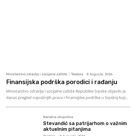
Ministarstvo zdravlja i socijalne zaštite
Teodora
-
8 Augusta, 2026
Finansijska podrška porodici i rađanju
Ministarstvo zdravlja i socijalne zaštite Republike Srpske objavilo je
danas pregled najvažnijih prava i finansijske podrške u Srpskoj koji...
Narodna skupstina
Stevandić sa patrijarhom o važnim
aktuelnim pitanjima