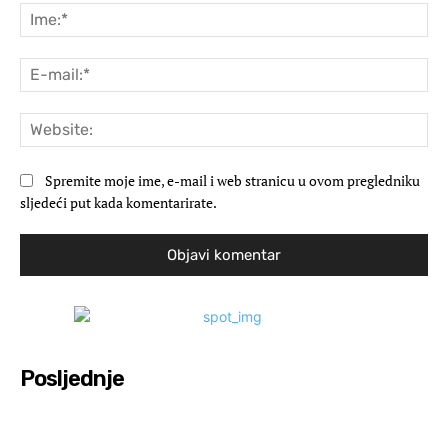
Ime
E-
mai
Web
Spremite moje ime, e-mail i web stranicu u ovom pregledniku
sljedeći put kada komentarirate.
Posljednje