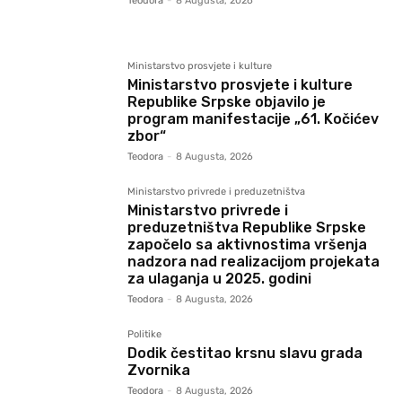
Teodora
-
8 Augusta, 2026
Ministarstvo prosvjete i kulture
Ministarstvo prosvjete i kulture
Republike Srpske objavilo je
program manifestacije „61. Kočićev
zbor“
Teodora
-
8 Augusta, 2026
Ministarstvo privrede i preduzetništva
Ministarstvo privrede i
preduzetništva Republike Srpske
započelo sa aktivnostima vršenja
nadzora nad realizacijom projekata
za ulaganja u 2025. godini
Teodora
-
8 Augusta, 2026
Politike
Dodik čestitao krsnu slavu grada
Zvornika
Teodora
-
8 Augusta, 2026