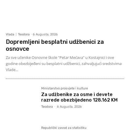
Vlada
Teodora
-
6 Augusta, 2026
Dopremljeni besplatni udžbenici za
osnovce
Za sve učenike Osnovne škole "Petar Mećava" u Kostajnici i ove
godine obezbijeđeni su besplatni udžbenici, zahvaljujući sredstvima
Vlade...
Ministarstvo prosvjete i kulture
Za udžbenike za osme i devete
razrede obezbijeđeno 128.162 KM
Teodora
-
6 Augusta, 2026
Republički zavod za statistiku