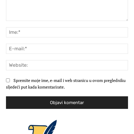
Komentar:
Ime
E-
mai
Web
Spremite moje ime, e-mail i web stranicu u ovom pregledniku
sljedeći put kada komentarirate.