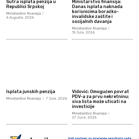
Sutra isplata penzija u
Ministarstvo finansija:
Republici Srpskoj
Danas isplata naknada
korisnicima boračko-
Ministarstvo finansija
invalidske zaštite i
6 Augusta, 2026
socijalnih davanja
Ministarstvo finansija
15 Jula, 2026
Isplata junskih penzija
Vidović: Omogućen povrat
PDV-a za prvu nekretninu;
Ministarstvo finansija
7 Jula, 2026
siva lista može uticati na
investicije
Ministarstvo finansija
27 Juna, 2026