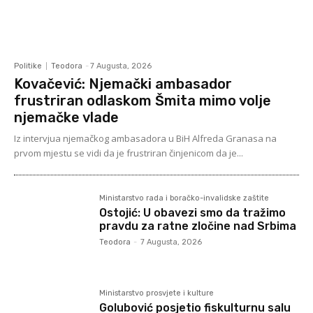
Politike
Teodora
-
7 Augusta, 2026
Kovačević: Njemački ambasador
frustriran odlaskom Šmita mimo volje
njemačke vlade
Iz intervjua njemačkog ambasadora u BiH Alfreda Granasa na
prvom mjestu se vidi da je frustriran činjenicom da je...
Ministarstvo rada i boračko-invalidske zaštite
Ostojić: U obavezi smo da tražimo
pravdu za ratne zločine nad Srbima
Teodora
-
7 Augusta, 2026
Ministarstvo prosvjete i kulture
Golubović posjetio fiskulturnu salu