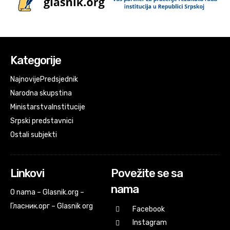
Kategorije
Najnovije
Predsjednik
Narodna skupstina
Ministarstva
Institucije
Srpski predstavnici
Ostali subjekti
Linkovi
Povežite se sa
nama
O nama – Glasnik.org –
Гласник.орг – Glasnik org
Facebook
Instagram