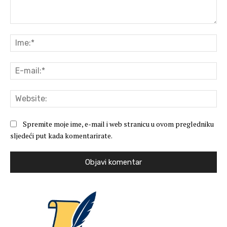
Komentar:
Ime
E-
mai
Web
Spremite moje ime, e-mail i web stranicu u ovom pregledniku
sljedeći put kada komentarirate.