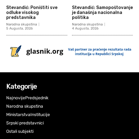
Stevandić: Poništiti sve
Stevandić: Samopoštovanje
odluke visokog
je današnja nacionalna
predstavnika
politika
Narodna skupstina
Narodna skupstina
5 Augusta, 2026
4 Augusta, 2026
Kategorije
Najnovije
Predsjednik
Narodna skupstina
Ministarstva
Institucije
Srpski predstavnici
Ostali subjekti