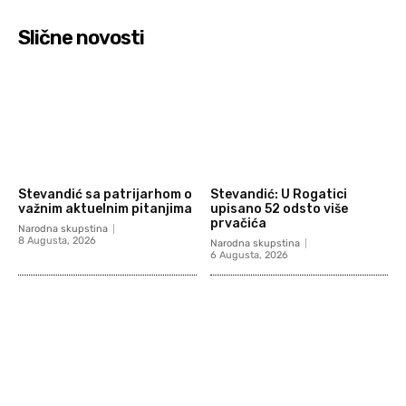
Slične novosti
Stevandić sa patrijarhom o
Stevandić: U Rogatici
važnim aktuelnim pitanjima
upisano 52 odsto više
prvačića
Narodna skupstina
8 Augusta, 2026
Narodna skupstina
6 Augusta, 2026