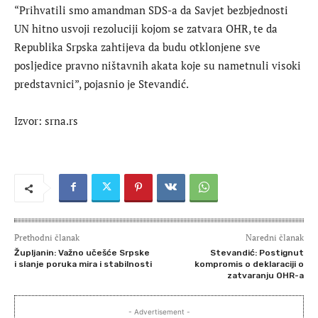
“Prihvatili smo amandman SDS-a da Savjet bezbjednosti
UN hitno usvoji rezoluciji kojom se zatvara OHR, te da
Republika Srpska zahtijeva da budu otklonjene sve
posljedice pravno ništavnih akata koje su nametnuli visoki
predstavnici”, pojasnio je Stevandić.
Izvor: srna.rs
Prethodni članak
Naredni članak
Župljanin: Važno učešće Srpske
Stevandić: Postignut
i slanje poruka mira i stabilnosti
kompromis o deklaraciji o
zatvaranju OHR-a
- Advertisement -