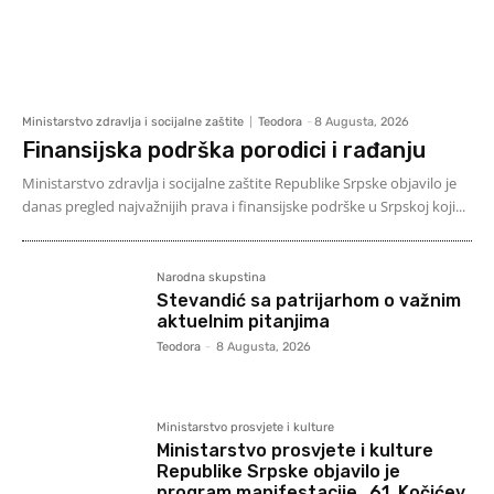
Ministarstvo zdravlja i socijalne zaštite
Teodora
-
8 Augusta, 2026
Finansijska podrška porodici i rađanju
Ministarstvo zdravlja i socijalne zaštite Republike Srpske objavilo je
danas pregled najvažnijih prava i finansijske podrške u Srpskoj koji...
Narodna skupstina
Stevandić sa patrijarhom o važnim
aktuelnim pitanjima
Teodora
-
8 Augusta, 2026
Ministarstvo prosvjete i kulture
Ministarstvo prosvjete i kulture
Republike Srpske objavilo je
program manifestacije „61. Kočićev