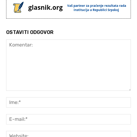
OSTAVITI ODGOVOR
Komentar:
Ime
E-
mai
Web