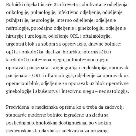
Bolnički objekat imaće 223 kreveta i obuhvataće odjeljenja
onkologije, pulmologije, infektivno odjeljenje, odjeljenje
psihijatrije, neurologije, interno odjeljenje, odjeljenje
nefrologije, porođajno odjeljenje i ginekologiju, odjeljenje
hirurgije i urologije, odjeljenje ORL i oftalmologije,
urgentni blok sa sobom za opservaciju, dnevne bolnice:
opšta i onkološka, dijaliza, hiruršku, internističku i
kardiološku intezivna njegu, poluintezivnu njegu,
oporavak pacijenata – angiografija i endoskopija, oporavak
pacijenata – ORL i oftalmologija, odjeljenje za oporavak uz
operacioni blok, odjeljenje za oporavak uz blok operativne
ginekologije i akušerstva i intezivnu njegu – neonatologija.
Predviđena je medicinska oprema koja treba da zadovolji
standarde moderne bolnice izgrađene u skladu sa
posljednjim tehnološkim dostignućima, po visokim
medicinskim standardima i adekvatna za pružanje