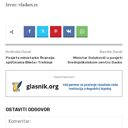
Izvor: vladars.rs
Prethodni članak
Naredni članak
Posjeta ministarke finansija
Ministar Golubović u posjeti
opštinama Bileća i Trebinje
Srednjoškolskom centru Gacko
- Advertisement -
OSTAVITI ODGOVOR