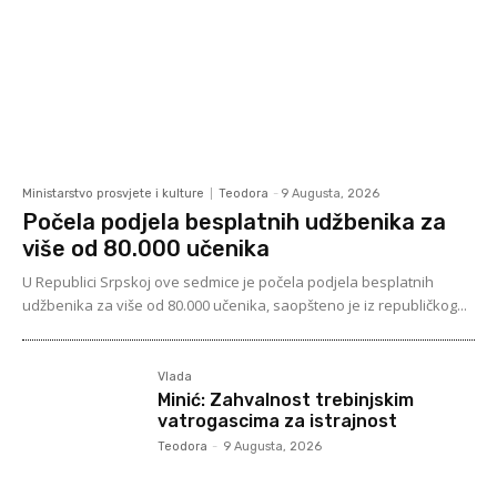
Ministarstvo prosvjete i kulture
Teodora
-
9 Augusta, 2026
Počela podjela besplatnih udžbenika za
više od 80.000 učenika
U Republici Srpskoj ove sedmice je počela podjela besplatnih
udžbenika za više od 80.000 učenika, saopšteno je iz republičkog...
Vlada
Minić: Zahvalnost trebinjskim
vatrogascima za istrajnost
Teodora
-
9 Augusta, 2026