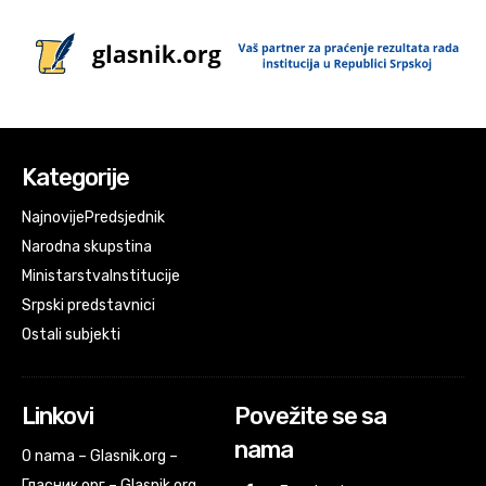
Kategorije
Najnovije
Predsjednik
Narodna skupstina
Ministarstva
Institucije
Srpski predstavnici
Ostali subjekti
Linkovi
Povežite se sa
nama
O nama – Glasnik.org –
Гласник.орг – Glasnik org