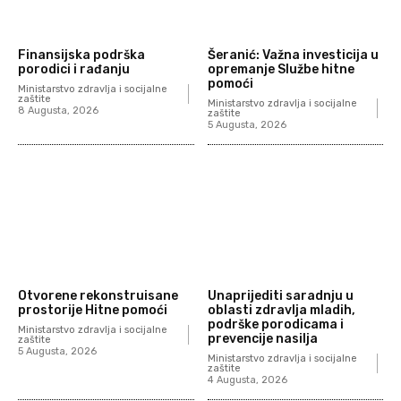
Finansijska podrška
Šeranić: Važna investicija u
porodici i rađanju
opremanje Službe hitne
pomoći
Ministarstvo zdravlja i socijalne
zaštite
Ministarstvo zdravlja i socijalne
8 Augusta, 2026
zaštite
5 Augusta, 2026
Otvorene rekonstruisane
Unaprijediti saradnju u
prostorije Hitne pomoći
oblasti zdravlja mladih,
podrške porodicama i
Ministarstvo zdravlja i socijalne
prevencije nasilja
zaštite
5 Augusta, 2026
Ministarstvo zdravlja i socijalne
zaštite
4 Augusta, 2026