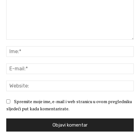
Komentar:
Ime
E-
mai
Web
Spremite moje ime, e-mail i web stranicu u ovom pregledniku
sljedeći put kada komentarirate.