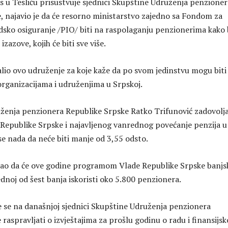
as u Tesliću prisustvuje sjednici Skupštine Udruženja penzioner
, najavio je da će resorno ministarstvo zajedno sa Fondom za
idsko osiguranje /PIO/ biti na raspolaganju penzionerima kako 
izazove, kojih će biti sve više.
alio ovo udruženje za koje kaže da po svom jedinstvu mogu biti
organizacijama i udruženjima u Srpskoj.
ženja penzionera Republike Srpske Ratko Trifunović zadovolja
epublike Srpske i najavljenog vanrednog povećanje penzija u
se nada da neće biti manje od 3,55 odsto.
dao da će ove godine programom Vlade Republike Srpske banjs
jednoj od šest banja iskoristi oko 5.800 penzionera.
e se na današnjoj sjednici Skupštine Udruženja penzionera
raspravljati o izvještajima za prošlu godinu o radu i finansijs