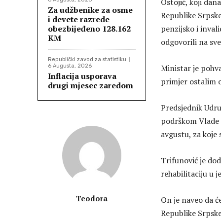
Ostojić, koji dan
Za udžbenike za osme
Republike Srpske
i devete razrede
obezbijeđeno 128.162
penzijsko i inval
KM
odgovorili na sve 
Republički zavod za statistiku
6 Augusta, 2026
Ministar je pohv
Inflacija usporava
primjer ostalim 
drugi mjesec zaredom
Predsjednik Udru
podrškom Vlade R
avgustu, za koje 
Trifunović je do
rehabilitaciju u 
Teodora
On je naveo da ć
Republike Srpske 