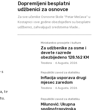
Dopremljeni besplatni
udžbenici za osnovce
Za sve učenike Osnovne škole "Petar Mećava" u
Kostajnici i ove godine obezbijeđeni su besplatni
udžbenici, zahvaljujući sredstvima Vlade...
Ministarstvo prosvjete i kulture
Za udžbenike za osme i
devete razrede
obezbijeđeno 128.162 KM
Teodora
-
6 Augusta, 2026
 s
Republički zavod za statistiku
Inflacija usporava drugi
mjesec zaredom
Teodora
-
6 Augusta, 2026
a, te
tu.
Republički zavod za statistiku
Milunović: Ukupna
spoljnotrgovinska