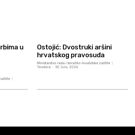
Srbima u
Ostojić: Dvostruki aršini
hrvatskog pravosuđa
Ministarstvo rada i boračko-invalidske zaštite
Teodora
-
30 Jula, 2026
zaštite