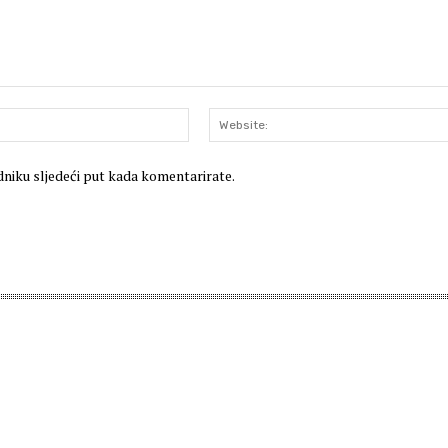
E-
mail:*
dniku sljedeći put kada komentarirate.