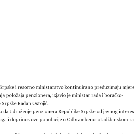
Srpske i resorno ministarstvo kontinuirano preduzimaju mjere
a položaja penzionera, izjavio je ministar rada i boračko-
e Srpske Radan Ostojić.
da Udruženje penzionera Republike Srpske od javnog interes
loga i doprinos ove populacije u Odbrambeno-otadžbinskom ra