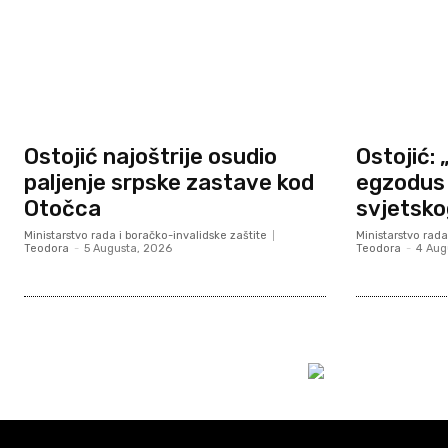
Ostojić najoštrije osudio
Ostojić: 
paljenje srpske zastave kod
egzodus 
Otočca
svjetsko
Ministarstvo rada i boračko-invalidske zaštite
Ministarstvo rada
Teodora
-
5 Augusta, 2026
Teodora
-
4 Aug