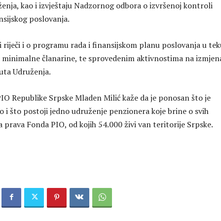
enja, kao i izvještaju Nadzornog odbora o izvršenoj kontroli
nsijskog poslovanja.
ti riječi i o programu rada i finansijskom planu poslovanja u tek
u minimalne članarine, te sprovedenim aktivnostima na izmje
uta Udruženja.
IO Republike Srpske Mladen Milić kaže da je ponosan što je
 i što postoji jedno udruženje penzionera koje brine o svih
 prava Fonda PIO, od kojih 54.000 živi van teritorije Srpske.