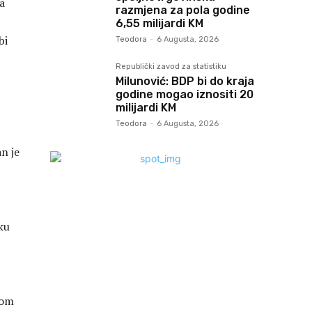
a
razmjena za pola godine
6,55 milijardi KM
bi
Teodora
-
6 Augusta, 2026
Republički zavod za statistiku
Milunović: BDP bi do kraja
godine mogao iznositi 20
milijardi KM
Teodora
-
6 Augusta, 2026
n je
ku
kom