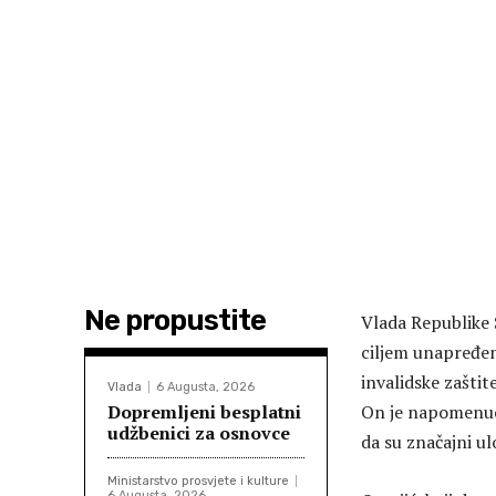
Ne propustite
Vlada Republike 
ciljem unapređenj
invalidske zaštit
Vlada
6 Augusta, 2026
Dopremljeni besplatni
On je napomenuo 
udžbenici za osnovce
da su značajni u
Ministarstvo prosvjete i kulture
6 Augusta, 2026