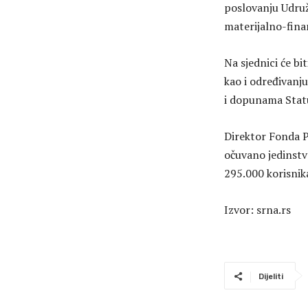
poslovanju Udruž
materijalno-fina
Na sjednici će bi
kao i određivanj
i dopunama Stat
Direktor Fonda P
očuvano jedinstvo
295.000 korisnika
Izvor: srna.rs
Dijeliti