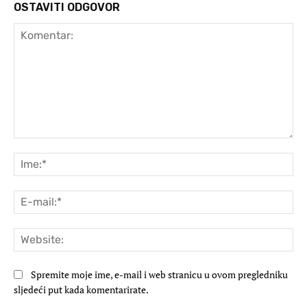
OSTAVITI ODGOVOR
Komentar:
Ime
E-
mai
Web
Spremite moje ime, e-mail i web stranicu u ovom pregledniku
sljedeći put kada komentarirate.