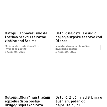
Ostojić: U obavezi smo da
Ostojić najoštrije osudio
tražimo pravdu za ratne
paljenje srpske zastave kod
zločine nad Srbima
Otočca
Ministarstvo rada i boračko-
Ministarstvo rada i boračko-
invalidske zaštite
invalidske zaštite
7 Augusta, 2026
5 Augusta, 2026
Ostojić: „Oluja“ najstrašniji
Ostojić: Zločin nad Srbima u
egzodus Srba poslije
Šušnjaru jedan od
Drugog svjetskog rata
najbrutalnijih i