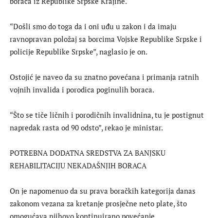
boraca iz Republike Srpske Krajine.
“Došli smo do toga da i oni uđu u zakon i da imaju
ravnopravan položaj sa borcima Vojske Republike Srpske i
policije Republike Srpske”, naglasio je on.
Ostojić je naveo da su znatno povećana i primanja ratnih
vojnih invalida i porodica poginulih boraca.
“Što se tiče ličnih i porodičnih invalidnina, tu je postignut
napredak rasta od 90 odsto”, rekao je ministar.
POTREBNA DODATNA SREDSTVA ZA BANJSKU
REHABILITACIJU NEKADAŠNJIH BORACA
On je napomenuo da su prava boračkih kategorija danas
zakonom vezana za kretanje prosječne neto plate, što
omogućava njihovo kontinuirano povećanje.