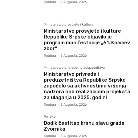
Teodora
-
8 Augusta, 2026
Ministarstvo prosvjete i kulture
Ministarstvo prosvjete i kulture
Republike Srpske objavilo je
program manifestacije „61. Kočićev
zbor“
Teodora
-
8 Augusta, 2026
Ministarstvo privrede i preduzetništva
Ministarstvo privrede i
preduzetništva Republike Srpske
započelo sa aktivnostima vršenja
nadzora nad realizacijom projekata
za ulaganja u 2025. godini
Teodora
-
8 Augusta, 2026
Politike
Dodik čestitao krsnu slavu grada
Zvornika
Teodora
-
8 Augusta, 2026