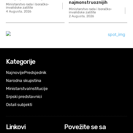
najmonstruoznijih
Ministarstvo rada i boračko-
invalidske zaštite
Ministarstvo rada i boračko-
4 Augusta, 2026
invalidske zaštite
2 Augusta, 2026
Kategorije
Najnovije
Predsjednik
Narodna skupstina
Ministarstva
Institucije
Srpski predstavnici
Ostali subjekti
Linkovi
Povežite se sa