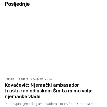
Posljednje
Politike
Teodora
-
7 Augusta, 2026
Kovačević: Njemački ambasador
frustriran odlaskom Šmita mimo volje
njemačke vlade
Iz intervjua njemačkog ambasadora u BiH Alfreda Granasa na