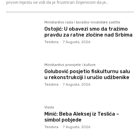
prvom mjestu se vidi da je frustriran činjenicom da je...
Ministarstvo rada i boračko-invalidske zaštite
Ostojić: U obavezi smo da tražimo
pravdu za ratne zločine nad Srbima
Teodora
-
7 Augusta, 2026
Ministarstvo prosvjete i kulture
Golubović posjetio fiskulturnu salu
u rekonstrukciji i uručio udžbenike
Teodora
-
7 Augusta, 2026
Vlada
Minić: Beba Aleksej iz Teslića –
simbol pobjede
Teodora
-
7 Augusta, 2026