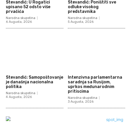
Stevandić: U Rogatici
Stevandić: Poništiti sve
upisano 52 odsto više
odluke visokog
prvačića
predstavnika
Narodna skupstina
Narodna skupstina
6 Augusta, 2026
5 Augusta, 2026
Stevandić: Samopoštovanje
Intenzivna parlamentarna
je današnja nacionalna
saradnja sa Rusijom,
politika
uprkos međunarodnim
pritiscima
Narodna skupstina
4 Augusta, 2026
Narodna skupstina
3 Augusta, 2026