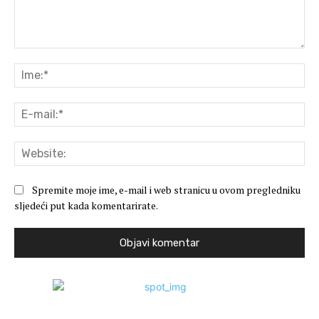
Komentar:
Ime
E-
mai
Web
Spremite moje ime, e-mail i web stranicu u ovom pregledniku
sljedeći put kada komentarirate.