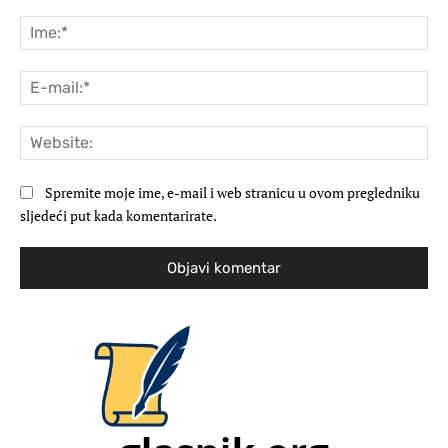
Komentar:
Ime
E-
mai
Web
Spremite moje ime, e-mail i web stranicu u ovom pregledniku
sljedeći put kada komentarirate.