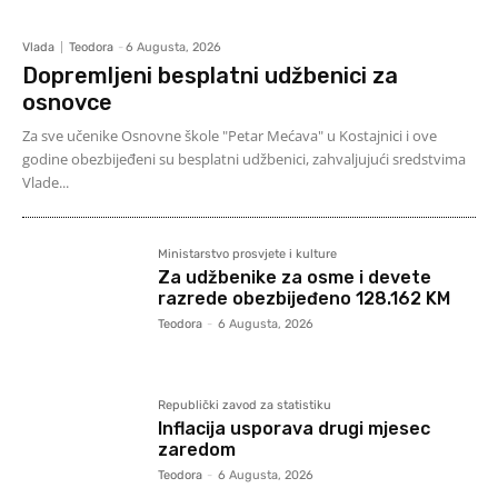
Vlada
Teodora
-
6 Augusta, 2026
Dopremljeni besplatni udžbenici za
osnovce
Za sve učenike Osnovne škole "Petar Mećava" u Kostajnici i ove
godine obezbijeđeni su besplatni udžbenici, zahvaljujući sredstvima
Vlade...
Ministarstvo prosvjete i kulture
Za udžbenike za osme i devete
razrede obezbijeđeno 128.162 KM
Teodora
-
6 Augusta, 2026
Republički zavod za statistiku
Inflacija usporava drugi mjesec
zaredom
Teodora
-
6 Augusta, 2026