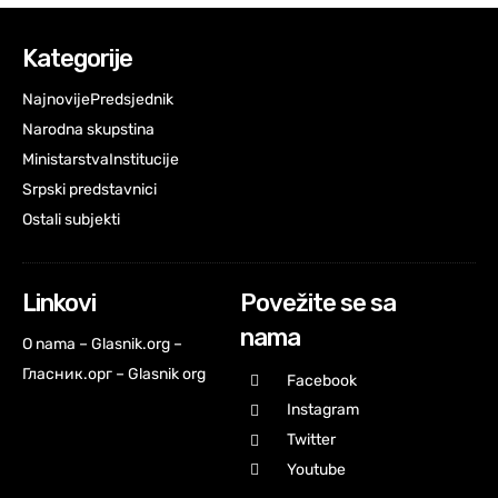
Kategorije
Najnovije
Predsjednik
Narodna skupstina
Ministarstva
Institucije
Srpski predstavnici
Ostali subjekti
Linkovi
Povežite se sa
nama
O nama – Glasnik.org –
Гласник.орг – Glasnik org
Facebook
Instagram
Twitter
Youtube