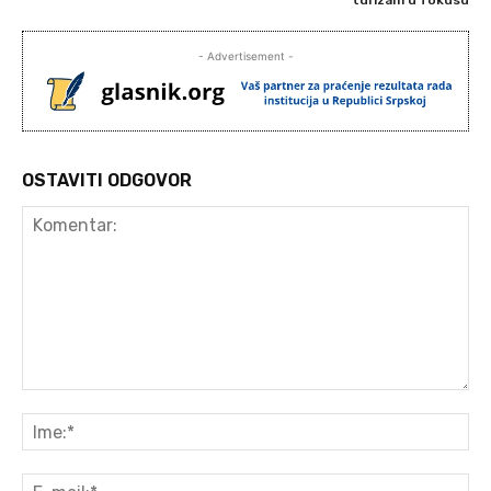
- Advertisement -
OSTAVITI ODGOVOR
Komentar:
Ime
E-