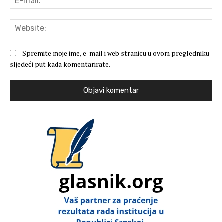
mai
Web
Spremite moje ime, e-mail i web stranicu u ovom pregledniku
sljedeći put kada komentarirate.