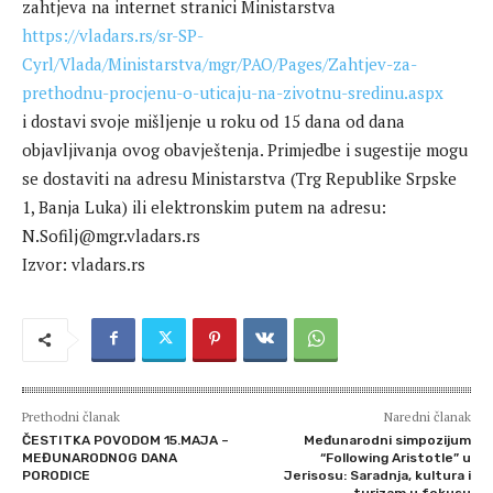
zahtjeva na internet stranici Ministarstva
https://vladars.rs/sr-SP-
Cyrl/Vlada/Ministarstva/mgr/PAO/Pages/Zahtjev-za-
prethodnu-procjenu-o-uticaju-na-zivotnu-sredinu.aspx
i dostavi svoje mišljenje u roku od 15 dana od dana
objavljivanja ovog obavještenja. Primjedbe i sugestije mogu
se dostaviti na adresu Ministarstva (Trg Republike Srpske
1, Banja Luka) ili elektronskim putem na adresu:
N.Sofilj@mgr.vladars.rs
Izvor: vladars.rs
Prethodni članak
Naredni članak
ČESTITKA POVODOM 15.MAJA –
Međunarodni simpozijum
MEĐUNARODNOG DANA
“Following Aristotle” u
PORODICE
Jerisosu: Saradnja, kultura i
turizam u fokusu