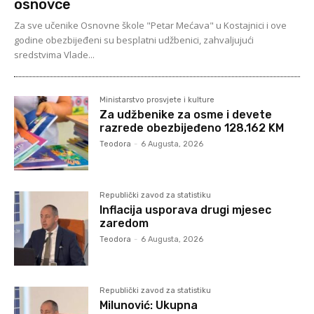
osnovce
Za sve učenike Osnovne škole "Petar Mećava" u Kostajnici i ove
godine obezbijeđeni su besplatni udžbenici, zahvaljujući
sredstvima Vlade...
Ministarstvo prosvjete i kulture
Za udžbenike za osme i devete
razrede obezbijeđeno 128.162 KM
Teodora
-
6 Augusta, 2026
Republički zavod za statistiku
Inflacija usporava drugi mjesec
zaredom
Teodora
-
6 Augusta, 2026
Republički zavod za statistiku
Milunović: Ukupna