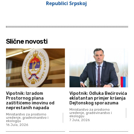
Slične novosti
Vipotnik: Izradom
Vipotnik: Odluka Bećirovića
Prostornog plana
eklatantan primjer kršenja
zaštitićemo imovinu od
Dejtonskog sporazuma
neprestanih napada
Ministarstvo za prostorno
uređenje, građevinarstvo i
Ministarstvo za prostorno
ekologiju
uređenje, građevinarstvo i
7 Jula, 2026
ekologiju
16 Jula, 2026