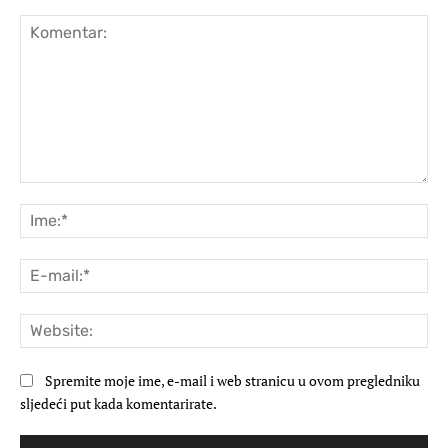
Komentar:
Ime
E-
mai
Web
Spremite moje ime, e-mail i web stranicu u ovom pregledniku
sljedeći put kada komentarirate.