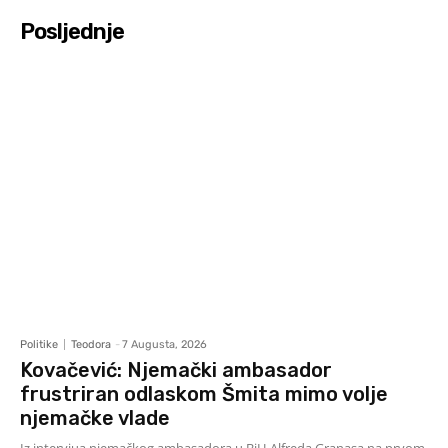
Posljednje
Politike
Teodora
-
7 Augusta, 2026
Kovačević: Njemački ambasador
frustriran odlaskom Šmita mimo volje
njemačke vlade