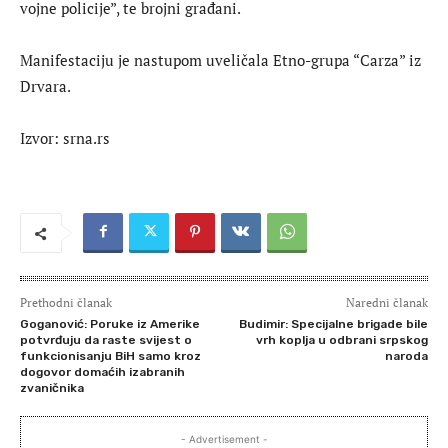
vojne policije”, te brojni građani.
Manifestaciju je nastupom uveličala Etno-grupa “Carza” iz
Drvara.
Izvor: srna.rs
Prethodni članak
Naredni članak
Goganović: Poruke iz Amerike
Budimir: Specijalne brigade bile
potvrđuju da raste svijest o
vrh koplja u odbrani srpskog
funkcionisanju BiH samo kroz
naroda
dogovor domaćih izabranih
zvaničnika
- Advertisement -