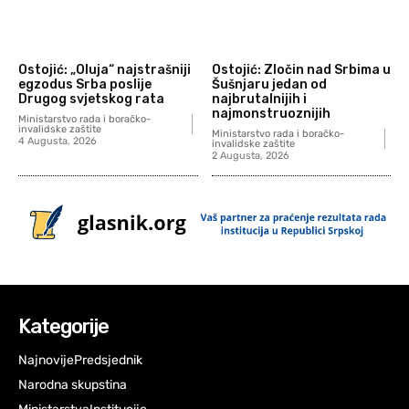
Ostojić: „Oluja“ najstrašniji
Ostojić: Zločin nad Srbima u
egzodus Srba poslije
Šušnjaru jedan od
Drugog svjetskog rata
najbrutalnijih i
najmonstruoznijih
Ministarstvo rada i boračko-
invalidske zaštite
Ministarstvo rada i boračko-
4 Augusta, 2026
invalidske zaštite
2 Augusta, 2026
Kategorije
Najnovije
Predsjednik
Narodna skupstina