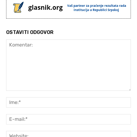
OSTAVITI ODGOVOR
Komentar:
Ime
E-
mai
Web