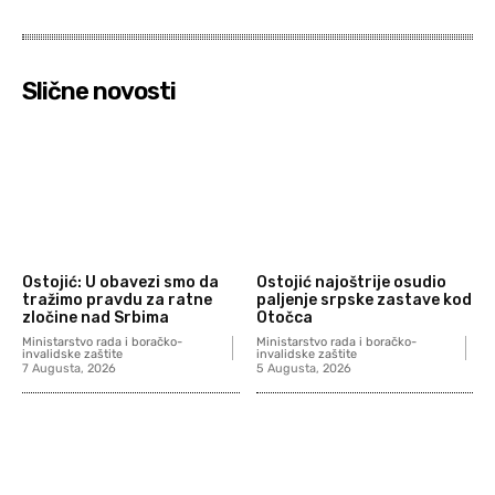
Slične novosti
Ostojić: U obavezi smo da
Ostojić najoštrije osudio
tražimo pravdu za ratne
paljenje srpske zastave kod
zločine nad Srbima
Otočca
Ministarstvo rada i boračko-
Ministarstvo rada i boračko-
invalidske zaštite
invalidske zaštite
7 Augusta, 2026
5 Augusta, 2026