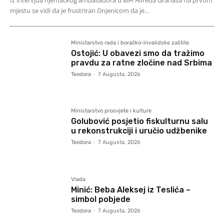
Iz intervjua njemačkog ambasadora u BiH Alfreda Granasa na prvom
mjestu se vidi da je frustriran činjenicom da je...
Ministarstvo rada i boračko-invalidske zaštite
Ostojić: U obavezi smo da tražimo
pravdu za ratne zločine nad Srbima
Teodora
-
7 Augusta, 2026
Ministarstvo prosvjete i kulture
Golubović posjetio fiskulturnu salu
u rekonstrukciji i uručio udžbenike
Teodora
-
7 Augusta, 2026
Vlada
Minić: Beba Aleksej iz Teslića –
simbol pobjede
Teodora
-
7 Augusta, 2026