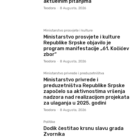
aktuelnim pitanjima
Teodora
-
8 Augusta, 2026
Ministarstvo prosvjete i kulture
Ministarstvo prosvjete i kulture
Republike Srpske objavilo je
program manifestacije „61. Kočićev
zbor“
Teodora
-
8 Augusta, 2026
Ministarstvo privrede i preduzetništva
Ministarstvo privrede i
preduzetništva Republike Srpske
započelo sa aktivnostima vršenja
nadzora nad realizacijom projekata
za ulaganja u 2025. godini
Teodora
-
8 Augusta, 2026
Politike
Dodik čestitao krsnu slavu grada
Zvornika