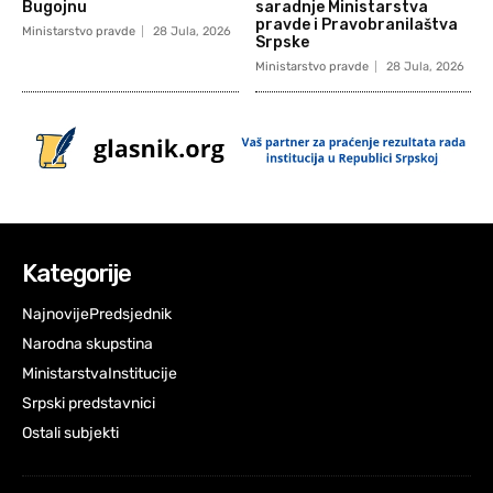
Bugojnu
saradnje Ministarstva
pravde i Pravobranilaštva
Ministarstvo pravde
28 Jula, 2026
Srpske
Ministarstvo pravde
28 Jula, 2026
Kategorije
Najnovije
Predsjednik
Narodna skupstina
Ministarstva
Institucije
Srpski predstavnici
Ostali subjekti