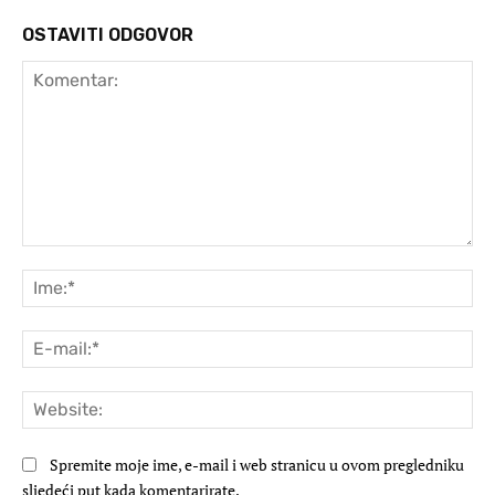
OSTAVITI ODGOVOR
Komentar:
Ime
E-
mai
Web
Spremite moje ime, e-mail i web stranicu u ovom pregledniku
sljedeći put kada komentarirate.