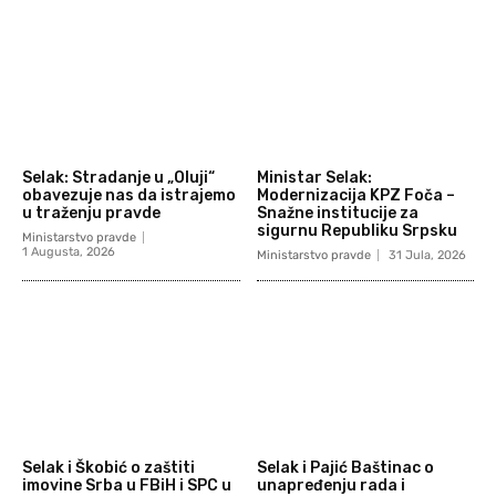
Selak: Stradanje u „Oluji“
Ministar Selak:
obavezuje nas da istrajemo
Modernizacija KPZ Foča –
u traženju pravde
Snažne institucije za
sigurnu Republiku Srpsku
Ministarstvo pravde
1 Augusta, 2026
Ministarstvo pravde
31 Jula, 2026
Selak i Škobić o zaštiti
Selak i Pajić Baštinac o
imovine Srba u FBiH i SPC u
unapređenju rada i