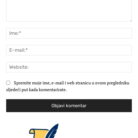
Komentar:
Ime
E-
mai
Web
Spremite moje ime, e-mail i web stranicu u ovom pregledniku
sljedeći put kada komentarirate.