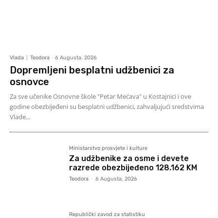
Vlada
Teodora
-
6 Augusta, 2026
Dopremljeni besplatni udžbenici za
osnovce
Za sve učenike Osnovne škole "Petar Mećava" u Kostajnici i ove
godine obezbijeđeni su besplatni udžbenici, zahvaljujući sredstvima
Vlade...
Ministarstvo prosvjete i kulture
Za udžbenike za osme i devete
razrede obezbijeđeno 128.162 KM
Teodora
-
6 Augusta, 2026
Republički zavod za statistiku