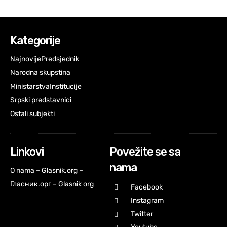
Kategorije
Najnovije
Predsjednik
Narodna skupstina
Ministarstva
Institucije
Srpski predstavnici
Ostali subjekti
Linkovi
Povežite se sa
nama
O nama – Glasnik.org –
Гласник.орг – Glasnik org
Facebook
Instagram
Twitter