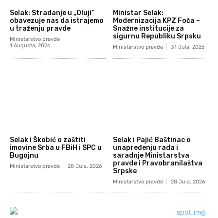
Selak: Stradanje u „Oluji“
Ministar Selak:
obavezuje nas da istrajemo
Modernizacija KPZ Foča –
u traženju pravde
Snažne institucije za
sigurnu Republiku Srpsku
Ministarstvo pravde
1 Augusta, 2026
Ministarstvo pravde
31 Jula, 2026
Selak i Škobić o zaštiti
Selak i Pajić Baštinac o
imovine Srba u FBiH i SPC u
unapređenju rada i
Bugojnu
saradnje Ministarstva
pravde i Pravobranilaštva
Ministarstvo pravde
28 Jula, 2026
Srpske
Ministarstvo pravde
28 Jula, 2026