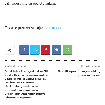
zainteresvane da posjete sajam.
Tekst je preuzet sa sajta:
vladars.rs
Prethodni članak
Naredni članak
Srpski član Predsjedništva BiH
Čestitka povodom jevrejskog
Željka Cvijanović razgovarala je
praznika Purima
u Bijeloj kući u Vašingtonu sa
izvršnim direktorom
Nacionalnog savjeta za
energetsku dominaciju
Sjedinjenih Američkih Država
Džerodom Ejgenom