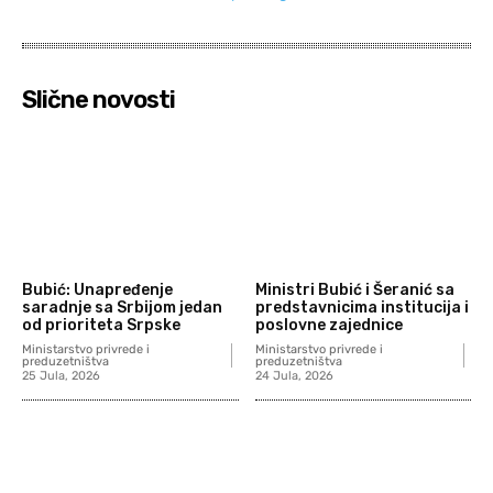
Slične novosti
Bubić: Unapređenje
Ministri Bubić i Šeranić sa
saradnje sa Srbijom jedan
predstavnicima institucija i
od prioriteta Srpske
poslovne zajednice
Ministarstvo privrede i
Ministarstvo privrede i
preduzetništva
preduzetništva
25 Jula, 2026
24 Jula, 2026