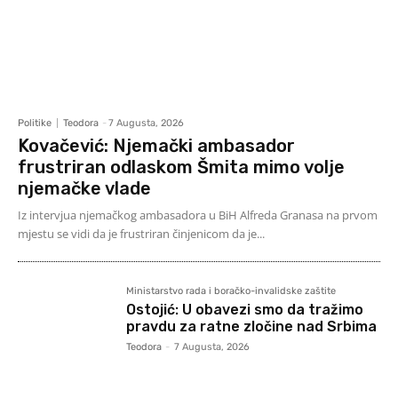
Politike
Teodora
-
7 Augusta, 2026
Kovačević: Njemački ambasador
frustriran odlaskom Šmita mimo volje
njemačke vlade
Iz intervjua njemačkog ambasadora u BiH Alfreda Granasa na prvom
mjestu se vidi da je frustriran činjenicom da je...
Ministarstvo rada i boračko-invalidske zaštite
Ostojić: U obavezi smo da tražimo
pravdu za ratne zločine nad Srbima
Teodora
-
7 Augusta, 2026