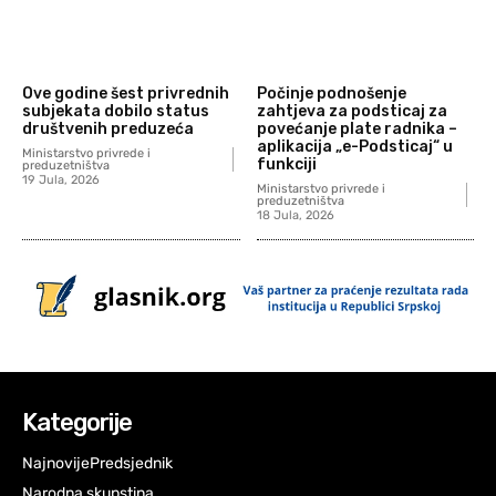
Ove godine šest privrednih
Počinje podnošenje
subjekata dobilo status
zahtjeva za podsticaj za
društvenih preduzeća
povećanje plate radnika –
aplikacija „e-Podsticaj“ u
Ministarstvo privrede i
funkciji
preduzetništva
19 Jula, 2026
Ministarstvo privrede i
preduzetništva
18 Jula, 2026
Kategorije
Najnovije
Predsjednik
Narodna skupstina