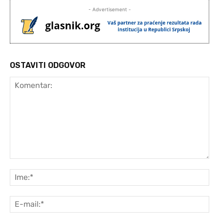
- Advertisement -
OSTAVITI ODGOVOR
Komentar:
Ime
E-
mai