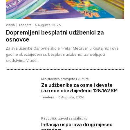
Vlada
Teodora
-
6 Augusta, 2026
Dopremljeni besplatni udžbenici za
osnovce
Za sve učenike Osnovne škole "Petar Mećava" u Kostajnici i ove
godine obezbijeđeni su besplatni udžbenici, zahvaljujući
sredstvima Vlade...
Ministarstvo prosvjete i kulture
Za udžbenike za osme i devete
razrede obezbijeđeno 128.162 KM
Teodora
-
6 Augusta, 2026
Republički zavod za statistiku
Inflacija usporava drugi mjesec