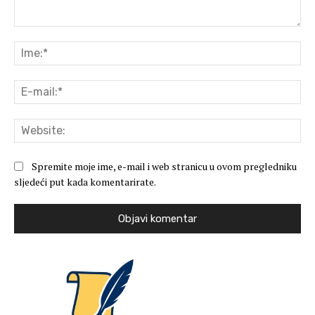
Komentar:
Ime
E-
mai
Web
Spremite moje ime, e-mail i web stranicu u ovom pregledniku
sljedeći put kada komentarirate.