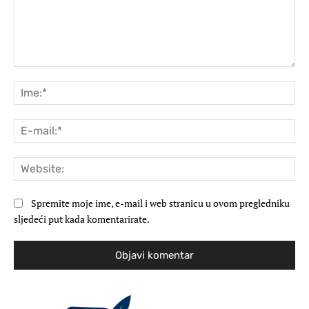
Komentar:
Ime
E-
mai
Web
Spremite moje ime, e-mail i web stranicu u ovom pregledniku
sljedeći put kada komentarirate.