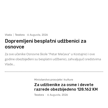
Vlada
Teodora
-
6 Augusta, 2026
Dopremljeni besplatni udžbenici za
osnovce
Za sve učenike Osnovne škole "Petar Mećava" u Kostajnici i ove
godine obezbijeđeni su besplatni udžbenici, zahvaljujući sredstvima
Vlade...
Ministarstvo prosvjete i kulture
Za udžbenike za osme i devete
razrede obezbijeđeno 128.162 KM
Teodora
-
6 Augusta, 2026