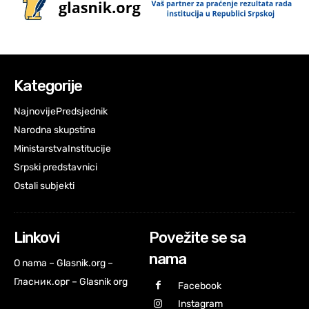
Kategorije
Najnovije
Predsjednik
Narodna skupstina
Ministarstva
Institucije
Srpski predstavnici
Ostali subjekti
Linkovi
Povežite se sa
nama
O nama – Glasnik.org –
Гласник.орг – Glasnik org
Facebook
Instagram