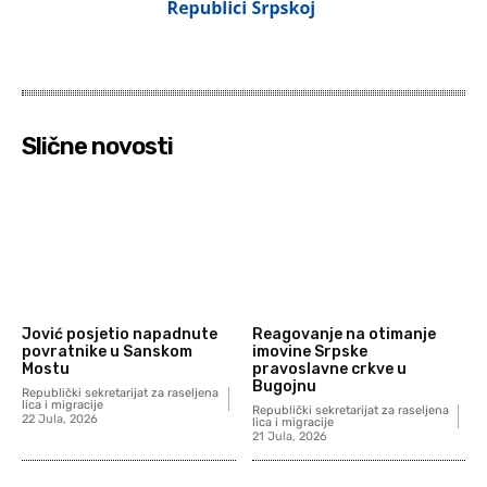
Slične novosti
Jović posjetio napadnute
Reagovanje na otimanje
povratnike u Sanskom
imovine Srpske
Mostu
pravoslavne crkve u
Bugojnu
Republički sekretarijat za raseljena
lica i migracije
Republički sekretarijat za raseljena
22 Jula, 2026
lica i migracije
21 Jula, 2026