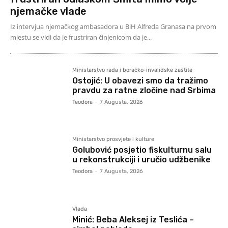
njemačke vlade
Iz intervjua njemačkog ambasadora u BiH Alfreda Granasa na prvom
mjestu se vidi da je frustriran činjenicom da je...
Ministarstvo rada i boračko-invalidske zaštite
Ostojić: U obavezi smo da tražimo
pravdu za ratne zločine nad Srbima
Teodora
-
7 Augusta, 2026
Ministarstvo prosvjete i kulture
Golubović posjetio fiskulturnu salu
u rekonstrukciji i uručio udžbenike
Teodora
-
7 Augusta, 2026
Vlada
Minić: Beba Aleksej iz Teslića –