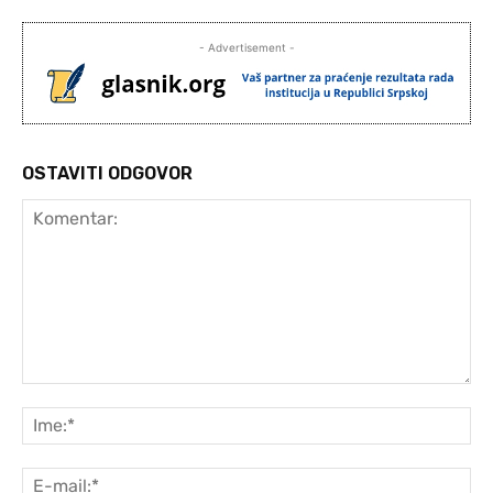
- Advertisement -
OSTAVITI ODGOVOR
Komentar:
Ime
E-