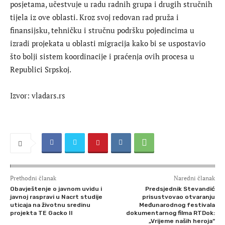
posjetama, učestvuje u radu radnih grupa i drugih stručnih
tijela iz ove oblasti. Kroz svoj redovan rad pruža i
finansijsku, tehničku i stručnu podršku pojedincima u
izradi projekata u oblasti migracija kako bi se uspostavio
što bolji sistem koordinacije i praćenja ovih procesa u
Republici Srpskoj.
Izvor: vladars.rs
Prethodni članak
Naredni članak
Obavještenje o javnom uvidu i
Predsjednik Stevandić
javnoj raspravi u Nacrt studije
prisustvovao otvaranju
uticaja na životnu sredinu
Međunarodnog festivala
projekta TE Gacko II
dokumentarnog filma RTDok:
„Vrijeme naših heroja“