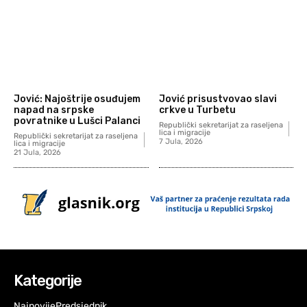
Jović: Najoštrije osuđujem
Jović prisustvovao slavi
napad na srpske
crkve u Turbetu
povratnike u Lušci Palanci
Republički sekretarijat za raseljena
lica i migracije
Republički sekretarijat za raseljena
7 Jula, 2026
lica i migracije
21 Jula, 2026
Kategorije
Najnovije
Predsjednik