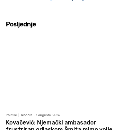
Posljednje
Politike
Teodora
-
7 Augusta, 2026
Kovačević: Njemački ambasador
frustriran odlaskom Šmita mimo volje