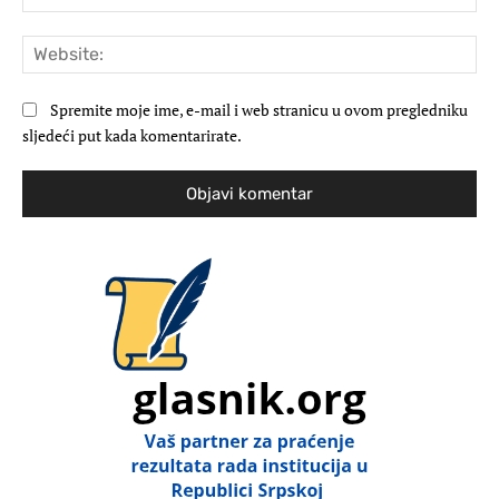
mai
Web
Spremite moje ime, e-mail i web stranicu u ovom pregledniku
sljedeći put kada komentarirate.