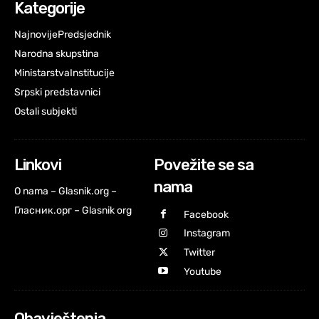
Kategorije
Najnovije
Predsjednik
Narodna skupstina
Ministarstva
Institucije
Srpski predstavnici
Ostali subjekti
Linkovi
Povežite se sa
nama
O nama – Glasnik.org –
Гласник.орг – Glasnik org
Facebook
Instagram
Twitter
Youtube
Obavještenja