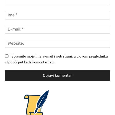
Komentar:
Ime
E-
mai
Web
Spremite moje ime, e-mail i web stranicu u ovom pregledniku
sljedeći put kada komentarirate.