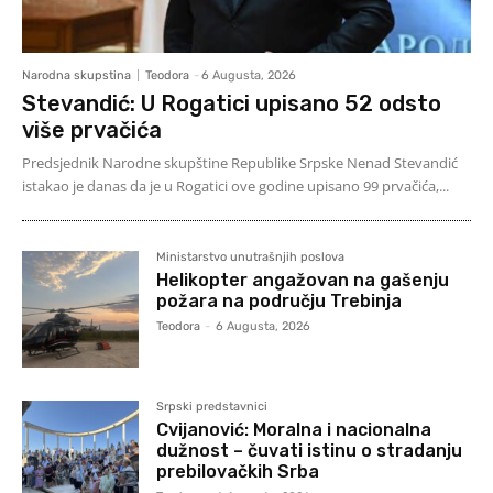
Narodna skupstina
Teodora
-
6 Augusta, 2026
Stevandić: U Rogatici upisano 52 odsto
više prvačića
Predsjednik Narodne skupštine Republike Srpske Nenad Stevandić
istakao je danas da je u Rogatici ove godine upisano 99 prvačića,...
Ministarstvo unutrašnjih poslova
Helikopter angažovan na gašenju
požara na području Trebinja
Teodora
-
6 Augusta, 2026
Srpski predstavnici
Cvijanović: Moralna i nacionalna
dužnost – čuvati istinu o stradanju
prebilovačkih Srba