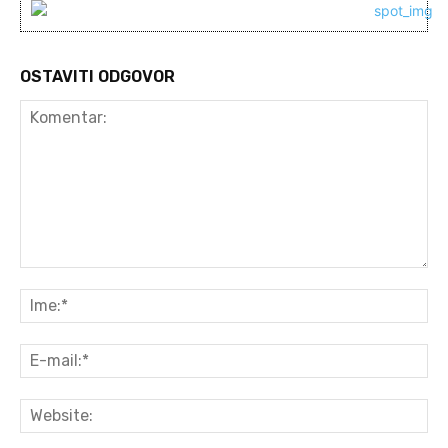
OSTAVITI ODGOVOR
Komentar:
Ime
E-
mai
Web