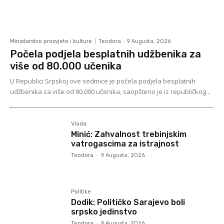
Ministarstvo prosvjete i kulture
Teodora
-
9 Augusta, 2026
Počela podjela besplatnih udžbenika za
više od 80.000 učenika
U Republici Srpskoj ove sedmice je počela podjela besplatnih
udžbenika za više od 80.000 učenika, saopšteno je iz republičkog...
Vlada
Minić: Zahvalnost trebinjskim
vatrogascima za istrajnost
Teodora
-
9 Augusta, 2026
Politike
Dodik: Političko Sarajevo boli
srpsko jedinstvo
Teodora
-
9 Augusta, 2026