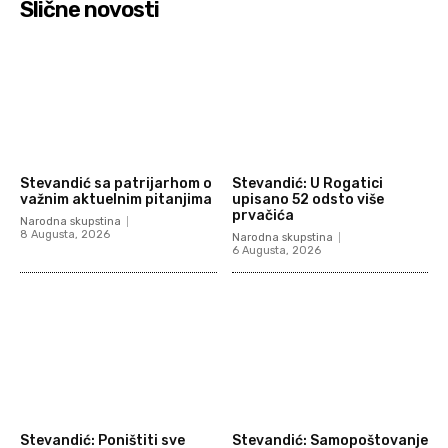
Slične novosti
Stevandić sa patrijarhom o
Stevandić: U Rogatici
važnim aktuelnim pitanjima
upisano 52 odsto više
prvačića
Narodna skupstina
8 Augusta, 2026
Narodna skupstina
6 Augusta, 2026
Stevandić: Poništiti sve
Stevandić: Samopoštovanje