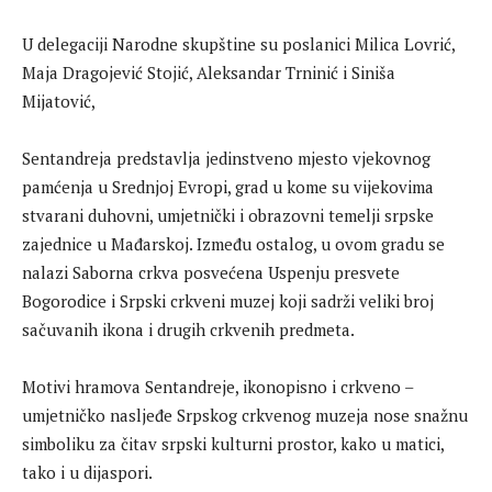
U delegaciji Narodne skupštine su poslanici Milica Lovrić,
Maja Dragojević Stojić, Aleksandar Trninić i Siniša
Mijatović,
Sentandreja predstavlja jedinstveno mjesto vjekovnog
pamćenja u Srednjoj Evropi, grad u kome su vijekovima
stvarani duhovni, umjetnički i obrazovni temelji srpske
zajednice u Mađarskoj. Između ostalog, u ovom gradu se
nalazi Saborna crkva posvećena Uspenju presvete
Bogorodice i Srpski crkveni muzej koji sadrži veliki broj
sačuvanih ikona i drugih crkvenih predmeta.
Motivi hramova Sentandreje, ikonopisno i crkveno –
umjetničko nasljeđe Srpskog crkvenog muzeja nose snažnu
simboliku za čitav srpski kulturni prostor, kako u matici,
tako i u dijaspori.